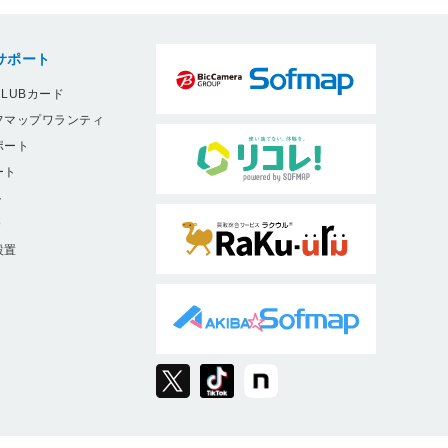
サポート
LUBカード
フマップワランティ
ポート
ート
ト
9
設置