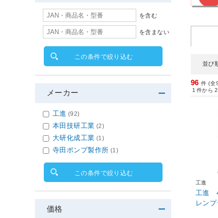
を含む
を含まない
この条件で絞り込む
並び
96
件 (全
1
件から
2
メーカー
工進
(92)
本田技研工業
(2)
大研化成工業
(1)
寺田ポンプ製作所
(1)
この条件で絞り込む
工進
工進 
レンプラ
価格