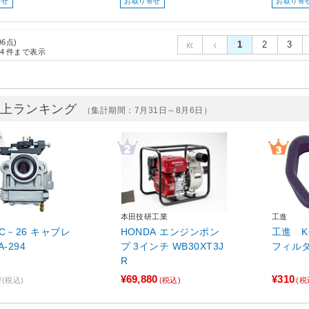
寄せ
お取り寄せ
お取り寄
96点)
1
2
3
4
件まで表示
売上ランキング
（集計期間：7月31日～8月6日）
本田技研工業
工進
KC－26 キャブレ
HONDA エンジンポン
工進 K
 PA-294
プ 3インチ WB30XT3J
フィルター
R
0
¥69,880
¥310
(税込)
(税込)
(税