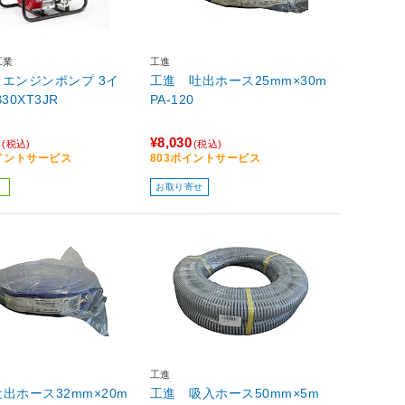
工業
工進
A エンジンポンプ 3イ
工進 吐出ホース25mm×30m
30XT3JR
PA-120
0
¥8,030
(税込)
(税込)
ポイントサービス
803ポイントサービス
お取り寄せ
工進
出ホース32mm×20m
工進 吸入ホース50mm×5m