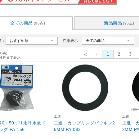
全ての商品
新品商品
(96点)
(96点)
順：
在庫表示：
96点)
1
2
3
4
件まで表示
工進
工進
40・50ミリ用呼水兼ド
工進 カップリングパッキン2
工進 
グ PA-156
5MM PA-082
2MM PA