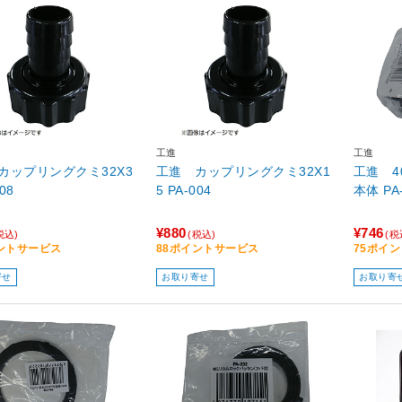
工進
工進
カップリングクミ32X3
工進 カップリングクミ32X1
工進 4
008
5 PA-004
本体 PA
¥880
¥746
税込)
(税込)
(税
ントサービス
88ポイントサービス
75ポイ
寄せ
お取り寄せ
お取り寄