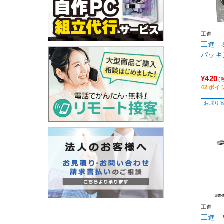
工進
工進 
パッキン
¥420
(
42ポイ
お取り
工進
工進 