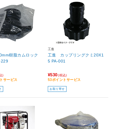
工進
0mm樹脂カムロック
工進 カップリングクミ20X1
-229
5 PA-001
¥530
込)
(税込)
ントサービス
53ポイントサービス
せ
お取り寄せ