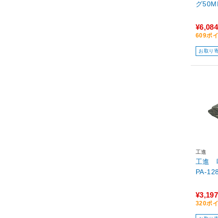
グ50MM
¥6,084
609ポ
お取り
工進
工進 
PA-12
¥3,197
320ポ