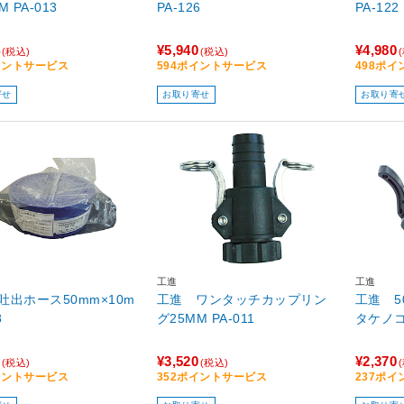
 PA-013
PA-126
PA-122
¥5,940
¥4,980
(税込)
(税込)
イントサービス
594ポイントサービス
498ポ
寄せ
お取り寄せ
お取り寄
工進
工進
吐出ホース50mm×10m
工進 ワンタッチカップリン
工進 5
8
グ25MM PA-011
タケノコ 
¥3,520
¥2,370
(税込)
(税込)
イントサービス
352ポイントサービス
237ポ