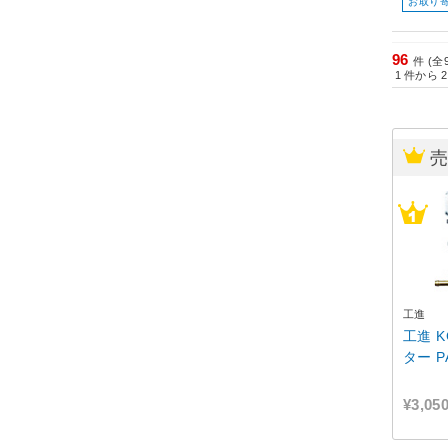
お取り
96
件 (全
1
件から
2
工進
工進 
ター
¥3,05