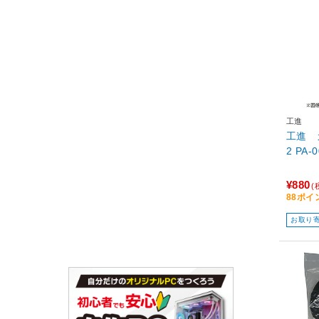
工進
工進 
2 PA-
¥880
(
88ポイ
お取り