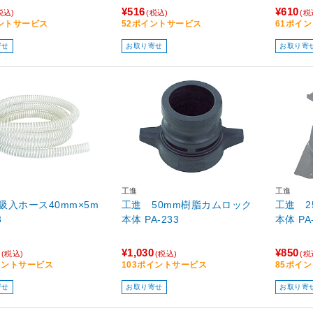
¥516
¥610
税込)
(税込)
(税
ントサービス
52ポイントサービス
61ポイ
寄せ
お取り寄せ
お取り寄
工進
工進
吸入ホース40mm×5m
工進 50mm樹脂カムロック
工進 2
3
本体 PA-233
本体 PA
¥1,030
¥850
(税込)
(税込)
(税
イントサービス
103ポイントサービス
85ポイ
寄せ
お取り寄せ
お取り寄