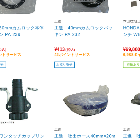
工進
本田技研
80mmカムロック本体
工進 40mmカムロックパッ
HOND
 PA-239
キン PA-232
ンチ WB
¥413
¥69,88
税込)
(税込)
ントサービス
42ポイントサービス
6,988
寄せ
お取り寄せ
在庫あり
工進
工進
ワンタッチカップリン
工進 吐出ホース40mm×20m
工進 吐