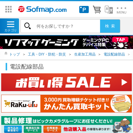
トップ
＞
工具・DIY・防犯・防災
＞
生産加工用品
＞
電設配線部品
＞
電設配線部品