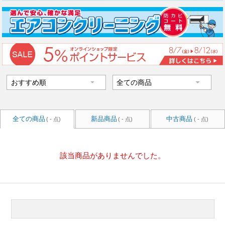
全ての商品
新品商品
中古商品
( - 点)
( - 点)
( - 点)
該当商品がありませんでした。