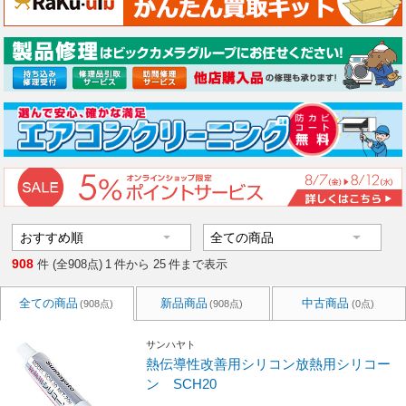
908
件 (全908点)
1
件から
25
件まで表示
全ての商品
新品商品
中古商品
(908点)
(908点)
(0点)
サンハヤト
熱伝導性改善用シリコン放熱用シリコー
ン SCH20