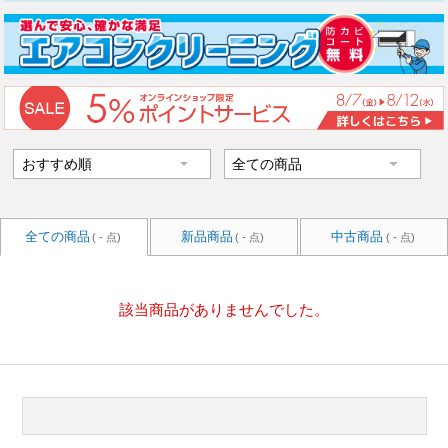
全ての商品
新品商品
中古商品
( - 点)
( - 点)
( - 点)
該当商品がありませんでした。