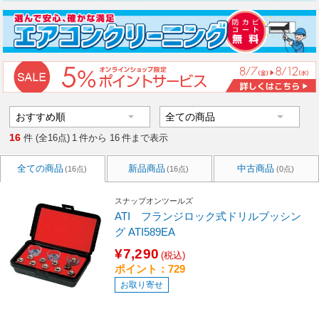
16
件 (全16点)
1
件から
16
件まで表示
全ての商品
新品商品
中古商品
(16点)
(16点)
(0点)
スナップオンツールズ
ATI フランジロック式ドリルブッシン
グ ATI589EA
¥7,290
(税込)
ポイント：729
お取り寄せ