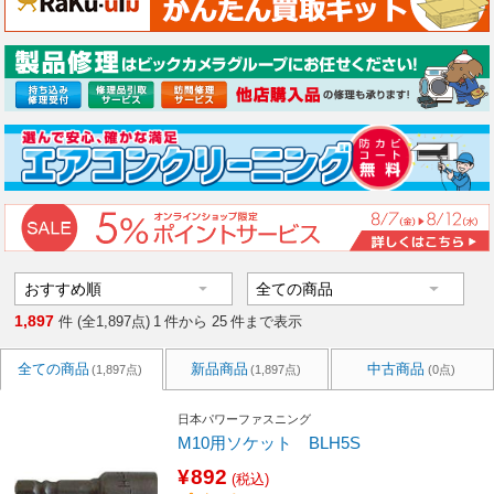
1,897
件 (全1,897点)
1
件から
25
件まで表示
全ての商品
新品商品
中古商品
(1,897点)
(1,897点)
(0点)
日本パワーファスニング
M10用ソケット BLH5S
¥892
(税込)