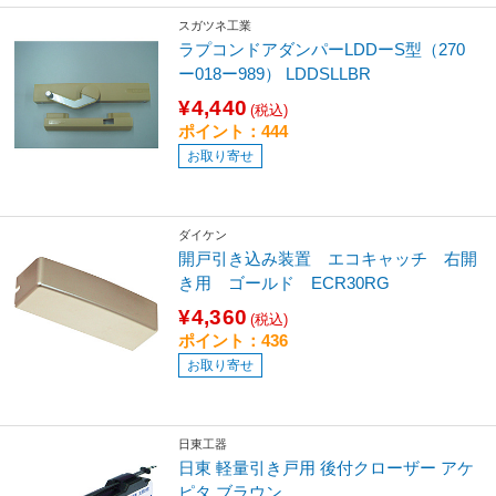
スガツネ工業
ラプコンドアダンパーLDDーS型（270
ー018ー989） LDDSLLBR
¥4,440
(税込)
ポイント：444
お取り寄せ
ダイケン
開戸引き込み装置 エコキャッチ 右開
き用 ゴールド ECR30RG
¥4,360
(税込)
ポイント：436
お取り寄せ
日東工器
日東 軽量引き戸用 後付クローザー アケ
ピタ ブラウン