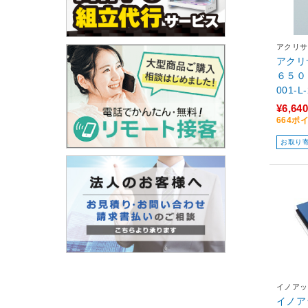
アクリサ
アクリ
６５０
001-L-
¥6,640
664ポ
お取り
イノアッ
イノア