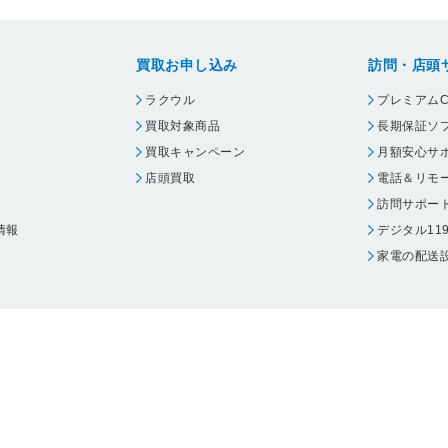
買取お申し込み
訪問・店頭
ラクウル
プレミアムC
買取対象商品
長期保証ソ
買取キャンペーン
月額安心サ
店頭買取
電話＆リモ
訪問サポー
情報
デジタル11
家電の配送
ウェア エーワン