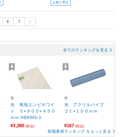
せ
お取り寄せ
6
7
全てのランキングを見る
光
光
ク
光 発泡エンビホワイ
光 アクリルパイプ
０
ト ５×９００×４５０
２１×１００ｍｍ
３
ｍｍ HE8945-1
¥3,260
¥167
(税込)
(税込)
樹脂素材ランキング をもっと見る