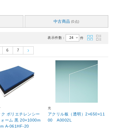
中古商品
(0点)
表示件数：
件
6
7
ク
光
ック ポリエチレンシー
アクリル板（透明）2×650×11
ォーム 黒 20×1000m
00 A0002L
m A-061HF-20