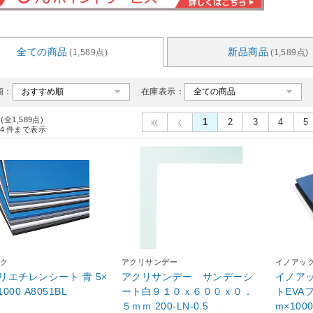
全ての商品
新品商品
(1,589点)
(1,589点)
順：
在庫表示：
 (全1,589点)
1
2
3
4
5
4
件まで表示
ク
アクリサンデー
イノアッ
リエチレンシート 青 5×
アクリサンデー サンデーシ
イノア
1000 A8051BL
ート白９１０ｘ６００ｘ０．
トEVAフ
５ｍｍ 200-LN-0.5
m×1000