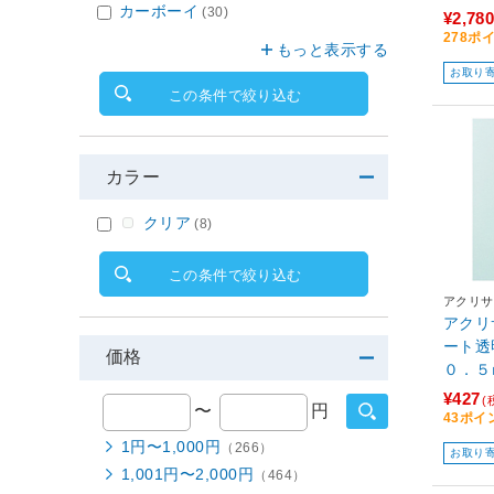
カーボーイ
(30)
¥2,780
278ポ
もっと表示する
お取り
この条件で絞り込む
カラー
クリア
(8)
この条件で絞り込む
アクリサ
アクリ
ート透
価格
¥427
(
〜
円
43ポイ
1円〜1,000円
（266）
お取り
1,001円〜2,000円
（464）