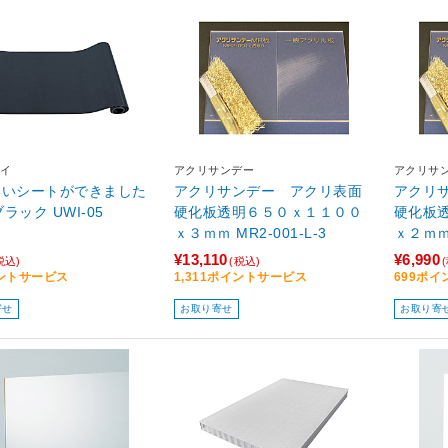
イ
アクリサンデー
アクリサ
いいシートができました
アクリサンデー アクリ表面
アクリ
-30 ブラック UWI-05
硬化板透明６５０ｘ１１００
硬化板
ｘ３ｍｍ MR2-001-L-3
¥13,110
¥6,990
税込)
(税込)
ントサービス
1,311ポイントサービス
699ポ
寄せ
お取り寄せ
お取り寄