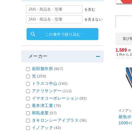
を含む
を含まない
この条件で絞り込む
並び
1,589
件
1
件から
2
メーカー
岩田製作所
(607)
光
(259)
トラスコ中山
(163)
アクリサンデー
(112)
イマオコーポレーション
(83)
亜木津工業
(79)
イノアッ
和気産業
(57)
発泡ポ
タキロンシーアイプラス
(56)
1000×
イノアック
(43)