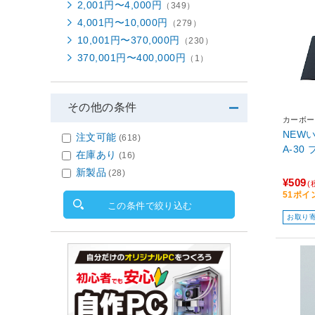
2,001円〜4,000円
（349）
4,001円〜10,000円
（279）
10,001円〜370,000円
（230）
370,001円〜400,000円
（1）
その他の条件
カーボー
NEW
注文可能
(618)
A
在庫あり
(16)
新製品
(28)
¥509
(
51ポイ
この条件で絞り込む
お取り