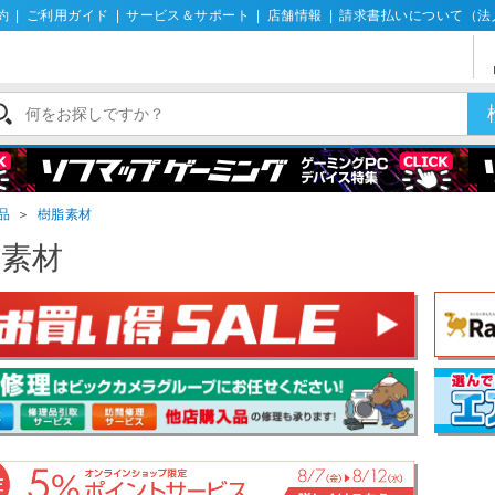
約
|
ご利用ガイド
|
サービス＆サポート
|
店舗情報
|
請求書払いについて（法
品
＞
樹脂素材
脂素材