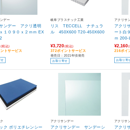
ンデー
岐阜プラスチック工業
アクリサ
サンデー アクリ透明
リス TECCELL ナチュラ
アクリ
ｘ１０９０ｘ２ｍｍ EX
ル 450X600 T20-450X600
ート白
2
ｍ 200
¥3,720
¥2,160
(税込)
(税込)
イントサービス
372ポイントサービス
216ポ
発売日：2021年頃発売
寄せ
お取り寄
お取り寄せ
ク
アクリサンデー
アクリサ
ック ポリエチレンシー
アクリサンデー サンデーシ
アクリ