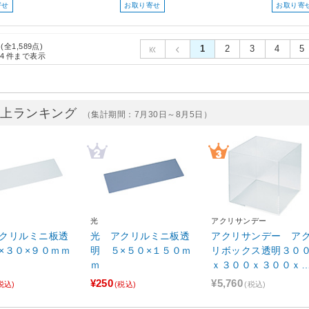
寄せ
お取り寄せ
お取り寄
 (全1,589点)
1
2
3
4
5
4
件まで表示
売上ランキング
（集計期間：7月30日～8月5日）
光
アクリサンデー
クリルミニ板透
光 アクリルミニ板透
アクリサンデー ア
×３０×９０ｍｍ
明 ５×５０×１５０ｍ
リボックス透明３０
ｍ
ｘ３００ｘ３００ｘ
ｍｍ AB-4
¥250
¥5,760
税込)
(税込)
(税込)