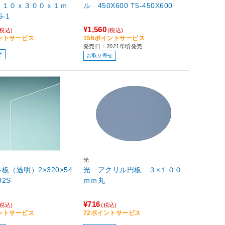
９１０ｘ３００ｘ１ｍ
ル 450X600 T5-450X600
-S-1
¥1,560
(税込)
(税込)
イントサービス
156ポイントサービス
発売日：2021年頃発売
せ
お取り寄せ
光
板（透明）2×320×54
光 アクリル円板 ３×１００
02S
ｍｍ丸
¥716
(税込)
(税込)
イントサービス
72ポイントサービス