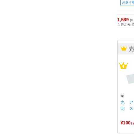
お取り
1,589
件
1
件から
2
光
光 ア
明 ３
¥100
(