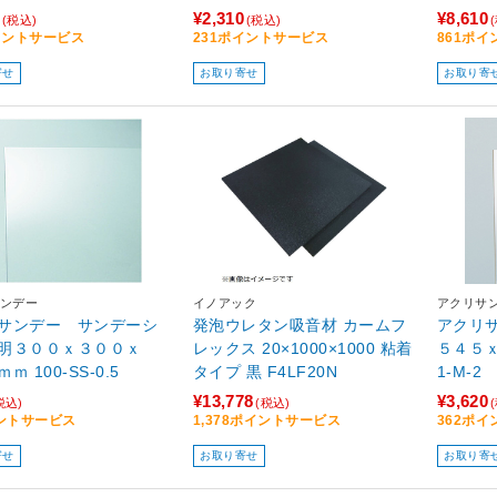
¥2,310
¥8,610
(税込)
(税込)
イントサービス
231ポイントサービス
861ポ
寄せ
お取り寄せ
お取り寄
ンデー
イノアック
アクリサ
サンデー サンデーシ
発泡ウレタン吸音材 カームフ
アクリ
明３００ｘ３００ｘ
レックス 20×1000×1000 粘着
５４５ｘ６
０．５ｍｍ 100-SS-0.5
タイプ 黒 F4LF20N
1-M-2
¥13,778
¥3,620
税込)
(税込)
ントサービス
1,378ポイントサービス
362ポ
寄せ
お取り寄せ
お取り寄