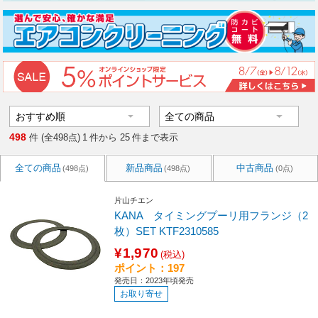
498
件 (全498点)
1
件から
25
件まで表示
全ての商品
新品商品
中古商品
(498点)
(498点)
(0点)
片山チエン
KANA タイミングプーリ用フランジ（2
枚）SET KTF2310585
¥1,970
(税込)
ポイント：197
発売日：2023年頃発売
お取り寄せ