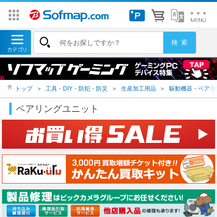
トップ
＞
工具・DIY・防犯・防災
＞
生産加工用品
＞
駆動機器・ベアリ
ベアリングユニット