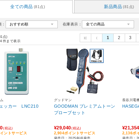
全ての商品
新品商品
(81点)
(81点)
順：
在庫表示：
81点)
1
2
3
4
件まで表示
ム
グッドマン
長谷川電
ェッカー LNC210
GOODMAN プレミアムトーン
HASE
プローブセット
30
¥29,040
¥21,35
(税込)
(税込)
3ポイントサービス
2,904ポイントサービス
2,136
発売日：2025年頃発売
発売日：2