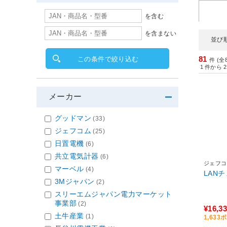
を含む
を含まない
並び
81
この条件で絞り込む
件 (全
1
件から
2
メーカー
グッドマン
(33)
ジェフコム
(25)
日置電機
(6)
共立電気計器
(6)
ジェフコ
マーベル
(4)
LANチ
3Mジャパン
(2)
スリーエムジャパン電力マーケット
事業部
(2)
¥16,3
土牛産業
(1)
1,63