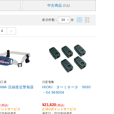
中古商品
(0点)
表示件数：
件
4
機工業
日置電機
GAWA 活線接近警報器
HIOKI ターミネータ 9690
－04 969004
4
¥21,820
(税込)
(税込)
ポイントサービス
2,182ポイントサービス
025年頃発売
発売日：2023年頃発売