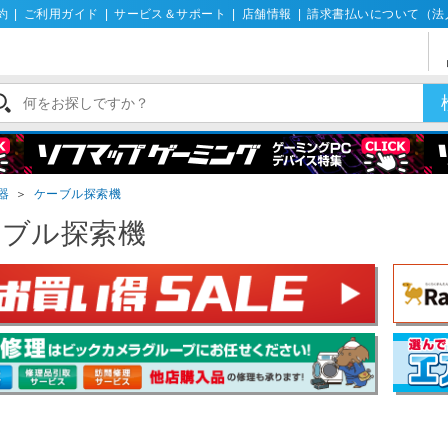
約
|
ご利用ガイド
|
サービス＆サポート
|
店舗情報
|
請求書払いについて（法
器
＞
ケーブル探索機
ーブル探索機