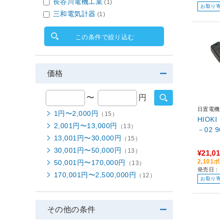
長谷川電機工業
(1)
お取り
三和電気計器
(1)
この条件で絞り込む
価格
〜
円
日置電機
1円〜2,000円
（15）
HIOK
2,001円〜13,000円
（13）
－
13,001円〜30,000円
（15）
30,001円〜50,000円
（13）
¥21,0
2,10
50,001円〜170,000円
（13）
発売日：
170,001円〜2,500,000円
（12）
お取り
その他の条件