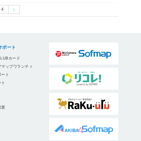
4
サポート
LUBカード
フマップワランティ
ポート
ート
ト
9
設置