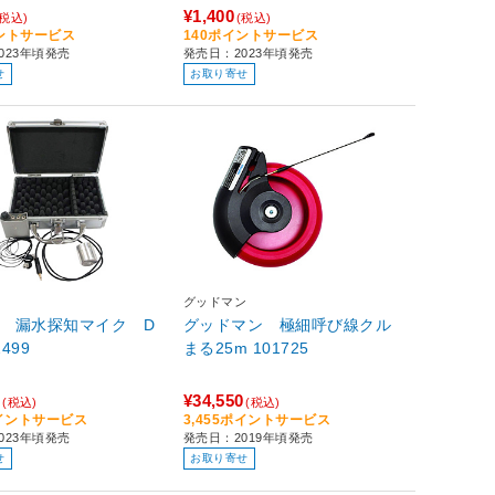
¥1,400
(税込)
(税込)
イントサービス
140ポイントサービス
023年頃発売
発売日：2023年頃発売
せ
お取り寄せ
グッドマン
U 漏水探知マイク D
グッドマン 極細呼び線クル
－00 2499
まる25m 101725
0
¥34,550
(税込)
(税込)
ポイントサービス
3,455ポイントサービス
023年頃発売
発売日：2019年頃発売
せ
お取り寄せ