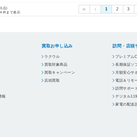
81点)
1
2
3
4
件まで表示
買取お申し込み
訪問・店頭
ラクウル
プレミアムC
買取対象商品
長期保証ソ
買取キャンペーン
月額安心サ
店頭買取
電話＆リモ
訪問サポー
情報
デジタル11
家電の配送