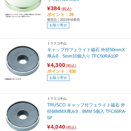
¥384
(税込)
ポイント：39
発売日：2021年頃発売
お取り寄せ
トラスコ中山
キャップ付フェライト磁石 外径50mmX
厚み8．5mm10個入り TFC50RA10P
¥4,300
(税込)
ポイント：430
お取り寄せ
トラスコ中山
TRUSCO キャップ付フェライト磁石 外
径66MMX厚み9．8MM 5個入 TFC66RA-
5P
¥4,040
(税込)