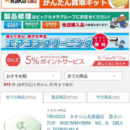
972
件 (全972点)
1
件から
25
件まで表示
全ての商品
新品商品
中古商品
(972点)
(972点)
(0点)
トラスコ中山
TRUSCO ネオジム丸形磁石 皿ネジ
穴付 外径7MM×5MM M1．6 1個入
り T07R05-M1.6