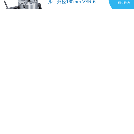
ル 外径160mm VSR-6
¥100,430
(税込)
ポイント：10,043
発売日：2021年頃発売
お取り寄せ
トラスコ中山
TRUSCO 簡易縦型ロータリーテーブ
ル 外径200mm VSR-8
¥98,270
(税込)
ポイント：9,827
発売日：2021年頃発売
お取り寄せ
三菱マテリアル
三菱 先端交換式ＥＭヘッド（コート
品） ＥＰ７０２０ IMX10C4HV100R30
010-EP7020
¥14,120