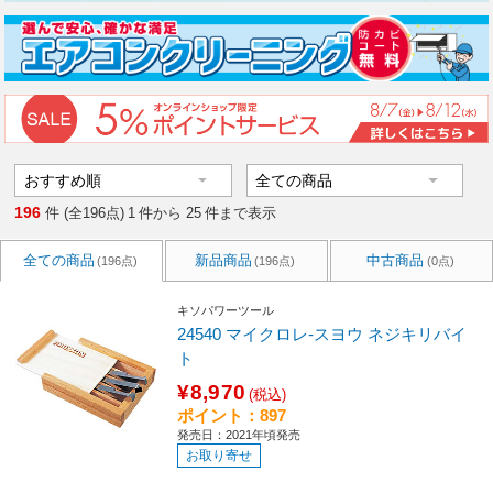
196
件 (全196点)
1
件から
25
件まで表示
全ての商品
新品商品
中古商品
(196点)
(196点)
(0点)
キソパワーツール
24540 マイクロレ-スヨウ ネジキリバイ
ト
¥8,970
(税込)
ポイント：897
発売日：2021年頃発売
お取り寄せ