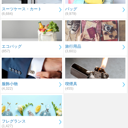
スーツケース・カート
バッグ
(6,684)
(9,979)
エコバッグ
旅行用品
(857)
(3,601)
服飾小物
喫煙具
(4,322)
(455)
フレグランス
(1,427)