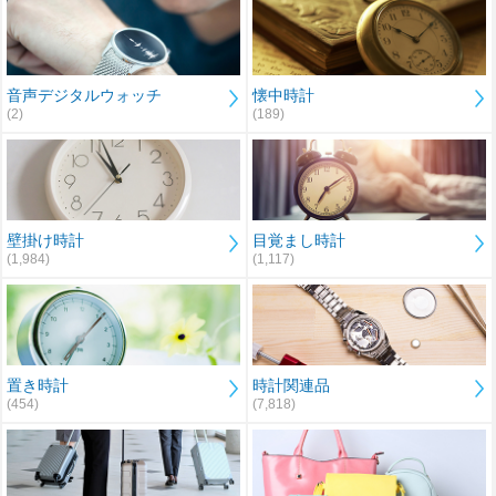
音声デジタルウォッチ
懐中時計
(2)
(189)
壁掛け時計
目覚まし時計
(1,984)
(1,117)
置き時計
時計関連品
(454)
(7,818)