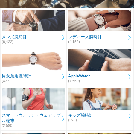
メンズ腕時計
レディース腕時計
(8,422)
(4,153)
男女兼用腕時計
AppleWatch
(437)
(7,560)
スマートウォッチ・ウェアラブ
キッズ腕時計
ル端末
(393)
(2,580)