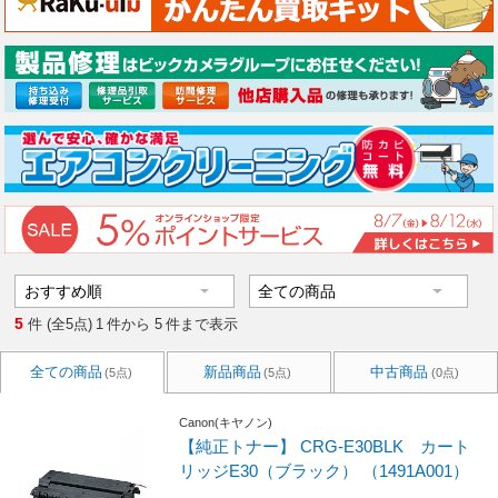
5
件 (全5点)
1
件から
5
件まで表示
全ての商品
新品商品
中古商品
(5点)
(5点)
(0点)
Canon(キヤノン)
【純正トナー】 CRG-E30BLK カート
リッジE30（ブラック） （1491A001）