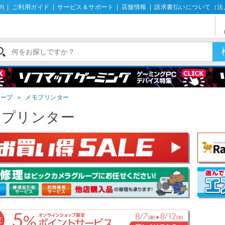
約
|
ご利用ガイド
|
サービス＆サポート
|
店舗情報
|
請求書払いについて（法
テープ
＞
メモプリンター
モプリンター