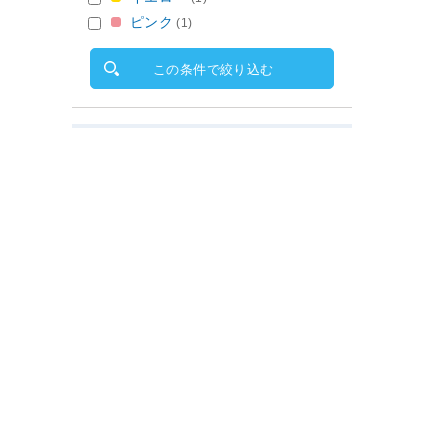
ピンク
(1)
この条件で絞り込む
パソコン接続機能
有
(5)
この条件で絞り込む
価格
〜
円
1円〜15,000円
（1）
15,001円〜16,000円
（2）
16,001円〜18,000円
（2）