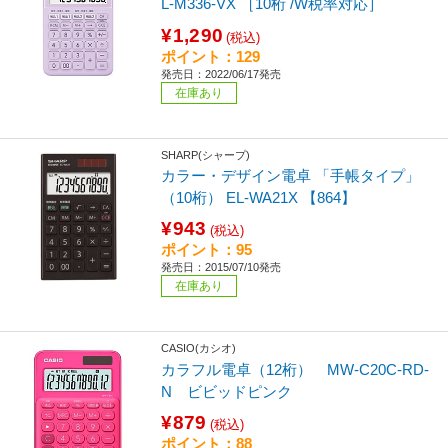
L-M336-VX ［10桁 /W税率対応］
¥1,290
(税込)
ポイント：129
発売日：2022/06/17発売
在庫あり
SHARP(シャープ)
カラー・デザイン電卓 「手帳タイプ」
（10桁） EL-WA21X 【864】
¥943
(税込)
ポイント：95
発売日：2015/07/10発売
在庫あり
CASIO(カシオ)
カラフル電卓（12桁） MW-C20C-RD-
N ビビッドピンク
¥879
(税込)
ポイント：88