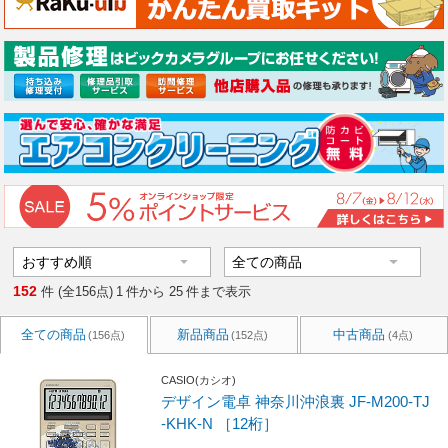
152
件 (全156点)
1
件から
25
件まで表示
全ての商品
新品商品
中古商品
(156点)
(152点)
(4点)
CASIO(カシオ)
デザイン電卓 神奈川沖浪裏 JF-M200-TJ
-KHK-N ［12桁］