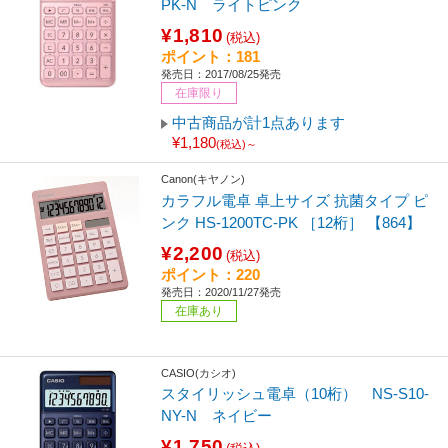
PK-N ライトピンク
¥1,810
(税込)
ポイント：181
発売日：2017/08/25発売
在庫限り
中古商品が計1点あります
¥1,180
(税込)～
Canon(キヤノン)
カラフル電卓 卓上サイズ 抗菌タイプ ピ
ンク HS-1200TC-PK ［12桁］ 【864】
¥2,200
(税込)
ポイント：220
発売日：2020/11/27発売
在庫あり
CASIO(カシオ)
スタイリッシュ電卓（10桁） NS-S10-
NY-N ネイビー
¥1,750