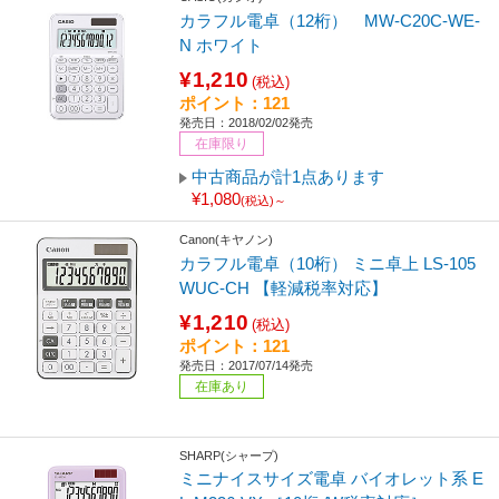
カラフル電卓（12桁） MW-C20C-WE-
N ホワイト
¥1,210
(税込)
ポイント：121
発売日：2018/02/02発売
在庫限り
中古商品が計1点あります
¥1,080
(税込)～
Canon(キヤノン)
カラフル電卓（10桁） ミニ卓上 LS-105
WUC-CH 【軽減税率対応】
¥1,210
(税込)
ポイント：121
発売日：2017/07/14発売
在庫あり
SHARP(シャープ)
ミニナイスサイズ電卓 バイオレット系 E