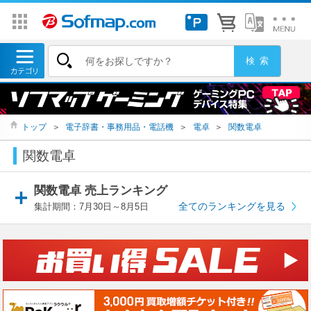
トップ
＞
電子辞書・事務用品・電話機
＞
電卓
＞
関数電卓
関数電卓
関数電卓 売上ランキング
全てのランキングを見る
集計期間：7月30日～8月5日