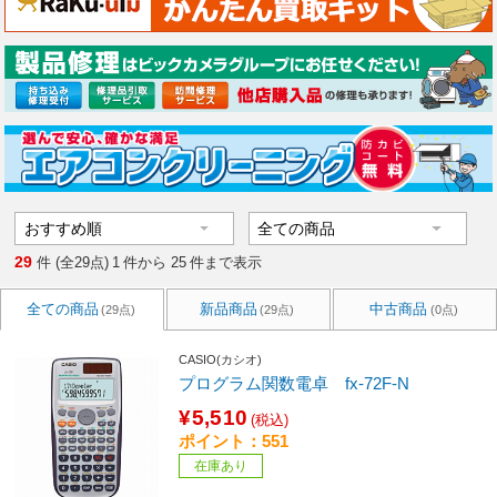
29
件 (全29点)
1
件から
25
件まで表示
全ての商品
新品商品
中古商品
(29点)
(29点)
(0点)
CASIO(カシオ)
プログラム関数電卓 fx-72F-N
¥5,510
(税込)
ポイント：551
在庫あり