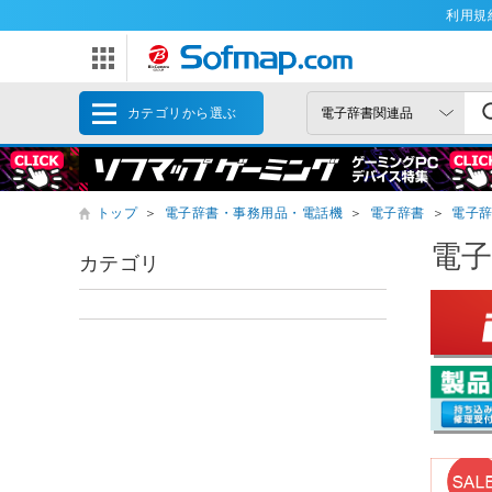
利用規
カテゴリから選ぶ
トップ
＞
電子辞書・事務用品・電話機
＞
電子辞書
＞
電子
電
カテゴリ