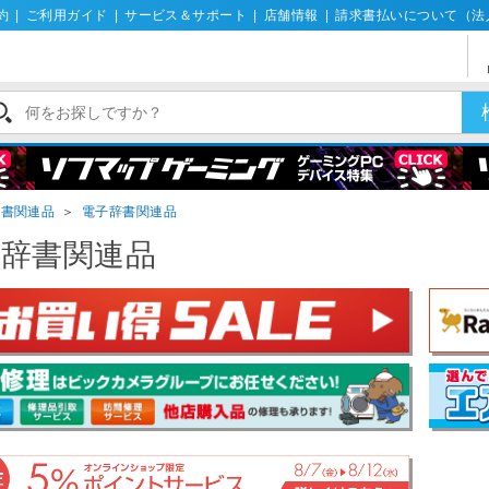
約
|
ご利用ガイド
|
サービス＆サポート
|
店舗情報
|
請求書払いについて（法
辞書関連品
＞
電子辞書関連品
子辞書関連品