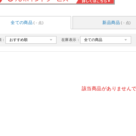
全ての商品
新品商品
( - 点)
( - 点)
順：
在庫表示：
該当商品がありません