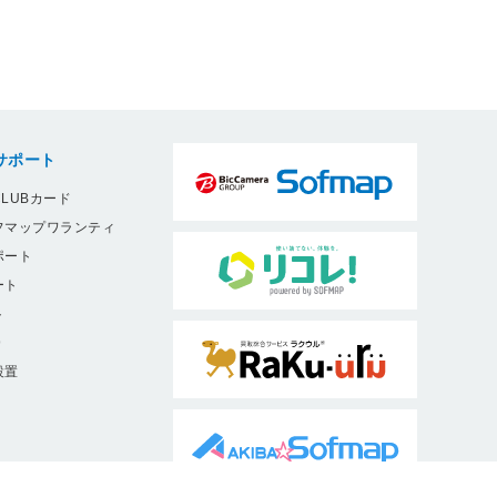
サポート
LUBカード
フマップワランティ
ポート
ート
ト
9
設置