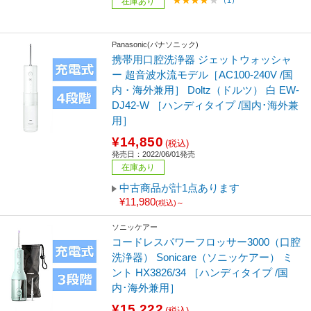
（1）
在庫あり
Panasonic(パナソニック)
携帯用口腔洗浄器 ジェットウォッシャ
ー 超音波水流モデル［AC100-240V /国
内・海外兼用］ Doltz（ドルツ） 白 EW-
DJ42-W ［ハンディタイプ /国内･海外兼
用］
¥14,850
(税込)
発売日：2022/06/01発売
在庫あり
中古商品が計1点あります
¥11,980
(税込)～
ソニッケアー
コードレスパワーフロッサー3000（口腔
洗浄器） Sonicare（ソニッケアー） ミ
ント HX3826/34 ［ハンディタイプ /国
内･海外兼用］
¥15,222
(税込)