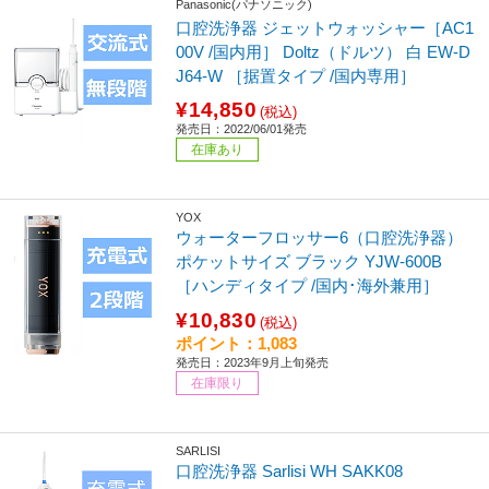
Panasonic(パナソニック)
口腔洗浄器 ジェットウォッシャー［AC1
00V /国内用］ Doltz（ドルツ） 白 EW-D
J64-W ［据置タイプ /国内専用］
¥14,850
(税込)
発売日：2022/06/01発売
在庫あり
YOX
ウォーターフロッサー6（口腔洗浄器）
ポケットサイズ ブラック YJW-600B
［ハンディタイプ /国内･海外兼用］
¥10,830
(税込)
ポイント：1,083
発売日：2023年9月上旬発売
在庫限り
SARLISI
口腔洗浄器 Sarlisi WH SAKK08