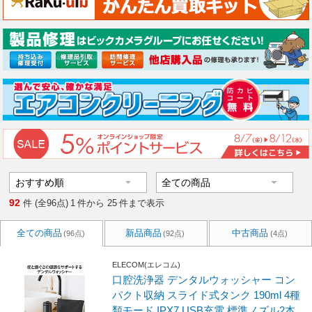
92
件 (全96点)
1
件から
25
件まで表示
全ての商品
新品商品
中古商品
(96点)
(92点)
(4点)
ELECOM(エレコム)
口腔洗浄器 デンタルウォッシャー コン
パクト収納 スライド式タンク 190ml 4種
類モード IPX7 USB充電 標準ノズル2本