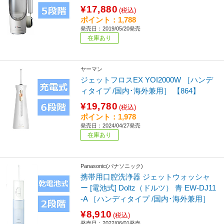
¥17,880
(税込)
ポイント：1,788
発売日：2019/05/20発売
在庫あり
ヤーマン
ジェットフロスEX YOI2000W ［ハンデ
ィタイプ /国内･海外兼用］ 【864】
¥19,780
(税込)
ポイント：1,978
発売日：2024/04/27発売
在庫あり
Panasonic(パナソニック)
携帯用口腔洗浄器 ジェットウォッシャ
ー [電池式] Doltz（ドルツ） 青 EW-DJ11
-A ［ハンディタイプ /国内･海外兼用］
¥8,910
(税込)
発売日：2022/06/01発売