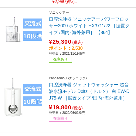
¥2,980
(税込)～
ソニッケアー
口腔洗浄器 ソニッケアー パワーフロッ
サー3000 ホワイト HX3711/22 ［据置タ
イプ /国内･海外兼用］ 【864】
¥25,300
(税込)
ポイント：2,530
発売日：2021/11/19発売
在庫あり
Panasonic(パナソニック)
口腔洗浄器 ジェットウォッシャー 超音
波水流モデル Doltz（ドルツ） 白 EW-D
J75-W ［据置タイプ /国内･海外兼用］
¥19,800
(税込)
発売日：2022/06/01発売
在庫限り