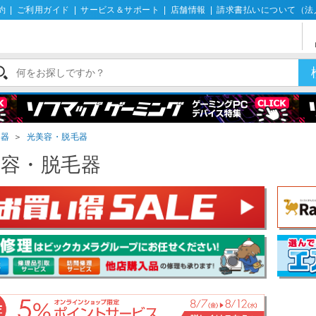
約
|
ご利用ガイド
|
サービス＆サポート
|
店舗情報
|
請求書払いについて（法
毛器
＞
光美容・脱毛器
美容・脱毛器