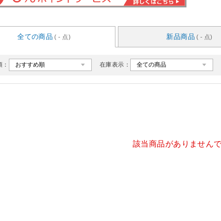
全ての商品
新品商品
( - 点)
( - 点)
順：
在庫表示：
該当商品がありません