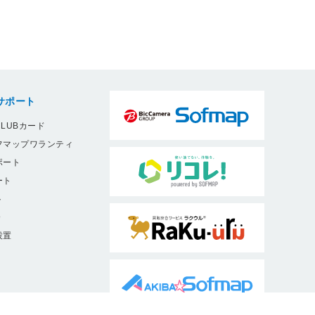
サポート
LUBカード
フマップワランティ
ポート
ート
ト
9
設置