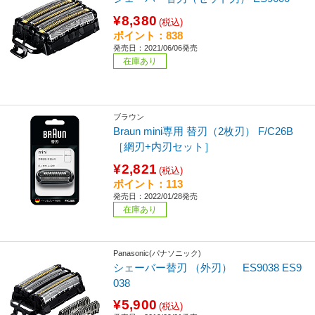
¥8,380
(税込)
ポイント：838
発売日：2021/06/06発売
在庫あり
ブラウン
Braun mini専用 替刃（2枚刃） F/C26B
［網刃+内刃セット］
¥2,821
(税込)
ポイント：113
発売日：2022/01/28発売
在庫あり
Panasonic(パナソニック)
シェーバー替刃 （外刃） ES9038 ES9
038
¥5,900
(税込)