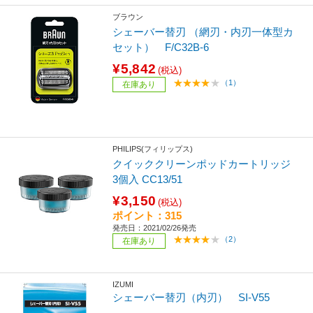
ブラウン
シェーバー替刃 （網刃・内刃一体型カ
セット） F/C32B-6
¥5,842
(税込)
（1）
在庫あり
PHILIPS(フィリップス)
クイッククリーンポッドカートリッジ
3個入 CC13/51
¥3,150
(税込)
ポイント：315
発売日：2021/02/26発売
（2）
在庫あり
IZUMI
シェーバー替刃（内刃） SI-V55