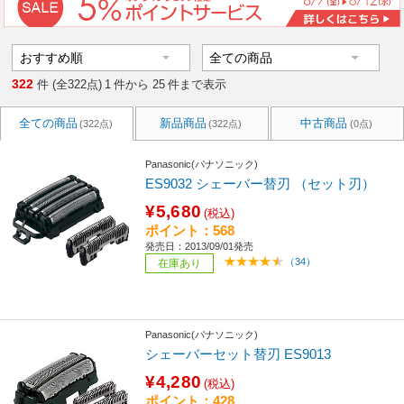
322
件 (全322点)
1
件から
25
件まで表示
全ての商品
新品商品
中古商品
(322点)
(322点)
(0点)
Panasonic(パナソニック)
ES9032 シェーバー替刃 （セット刃）
¥5,680
(税込)
ポイント：568
発売日：2013/09/01発売
（34）
在庫あり
Panasonic(パナソニック)
シェーバーセット替刃 ES9013
¥4,280
(税込)
ポイント：428