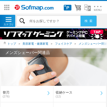
トップ
＞
美容家電・健康家電
＞
フェイスケア
＞
メンズシェーバー関
メンズシェーバー関連品
替刃
収納ケース
(276)
(12)