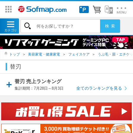
トップ
＞
美容家電・健康家電
＞
フェイスケア
＞
うぶ毛・眉・エチケ
替刃
替刃 売上ランキング
全てのランキングを見る
集計期間：7月28日～8月3日