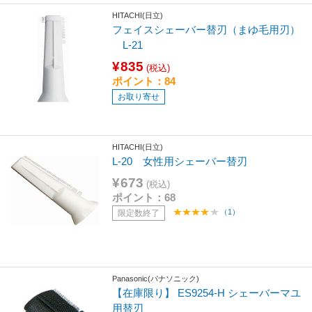
HITACHI(日立)
フェイスシェーバー替刃（まゆ毛用刃）
L-21
¥835
(税込)
ポイント：84
お取り寄せ
HITACHI(日立)
L-20 女性用シェーバー替刃
¥673
(税込)
ポイント：68
（1）
限定数終了
Panasonic(パナソニック)
【在庫限り】 ES9254-H シェーバーマユ
用替刃