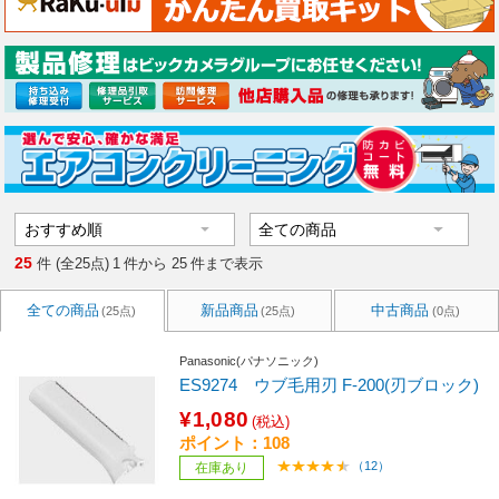
25
件 (全25点)
1
件から
25
件まで表示
全ての商品
新品商品
中古商品
(25点)
(25点)
(0点)
Panasonic(パナソニック)
ES9274 ウブ毛用刃 F-200(刃ブロック)
¥1,080
(税込)
ポイント：108
（12）
在庫あり