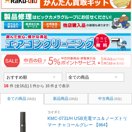
16
件 (全16点)
1
件から
16
件まで表示
全ての商品
新品商品
中古商品
(16点)
(16点)
(0点)
コイズミ
KMC-0731/H USB充電マユ＆ノーズトリ
マー チャコールグレー 【864】