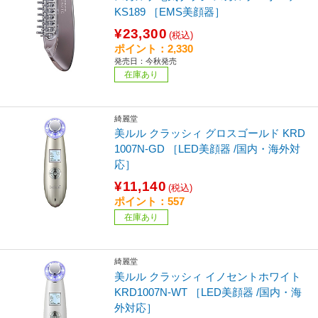
KS189 ［EMS美顔器］
¥23,300
(税込)
ポイント：2,330
発売日：今秋発売
在庫あり
綺麗堂
美ルル クラッシィ グロスゴールド KRD
1007N-GD ［LED美顔器 /国内・海外対
応］
¥11,140
(税込)
ポイント：557
在庫あり
綺麗堂
美ルル クラッシィ イノセントホワイト
KRD1007N-WT ［LED美顔器 /国内・海
外対応］