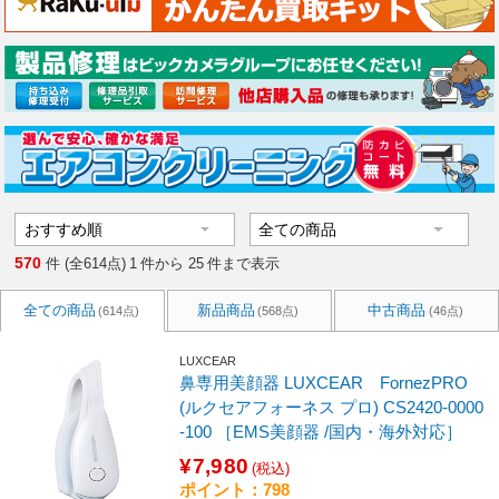
570
件 (全614点)
1
件から
25
件まで表示
全ての商品
新品商品
中古商品
(614点)
(568点)
(46点)
LUXCEAR
鼻専用美顔器 LUXCEAR FornezPRO
(ルクセアフォーネス プロ) CS2420-0000
-100 ［EMS美顔器 /国内・海外対応］
¥7,980
(税込)
ポイント：798