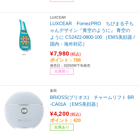
LUXCEAR
LUXCEAR FornezPRO ちびまる子ち
ゃんデザイン『青空のように』 青空の
ように CS2422-0800-100 ［EMS美顔器 /
国内・海外対応］
¥7,980
(税込)
ポイント：798
発売日：2025/09/下旬発売
在庫限り
多田
BRiOSS(ブリオス) チャームリフト BR
-CA01A ［EMS美顔器］
¥4,200
(税込)
ポイント：420
在庫あり