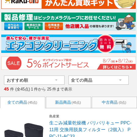
45
件 (全45点)
1
件から
25
件まで表示
全ての商品
新品商品
中古商品
(45点)
(45点)
(0点)
島産業
生ごみ減量乾燥機 パリパリキュー PPC-
11用 交換用脱臭フィルター（2個入） P
PC-11-AC33