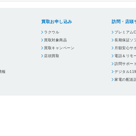
買取お申し込み
訪問・店頭
ラクウル
プレミアムC
買取対象商品
長期保証ソ
買取キャンペーン
月額安心サ
店頭買取
電話＆リモ
訪問サポー
情報
デジタル11
家電の配送
ウェア エーワン