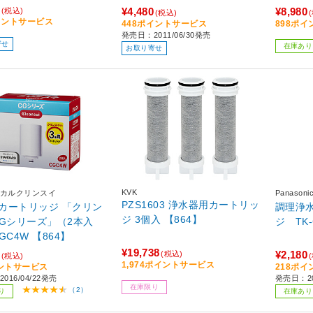
¥4,480
¥8,980
(税込)
(税込)
イントサービス
448ポイントサービス
898ポ
発売日：2011/06/30発売
寄せ
在庫あり
お取り寄せ
KVK
カルクリンスイ
Panaso
PZS1603 浄水器用カートリッ
カートリッジ 「クリン
調理浄
ジ 3個入 【864】
CGシリーズ」（2本入
ジ TK-
GC4W 【864】
¥19,738
¥2,180
(税込)
(税込)
1,974ポイントサービス
ントサービス
218ポ
016/04/22発売
発売日：20
在庫限り
（2）
り
在庫あり