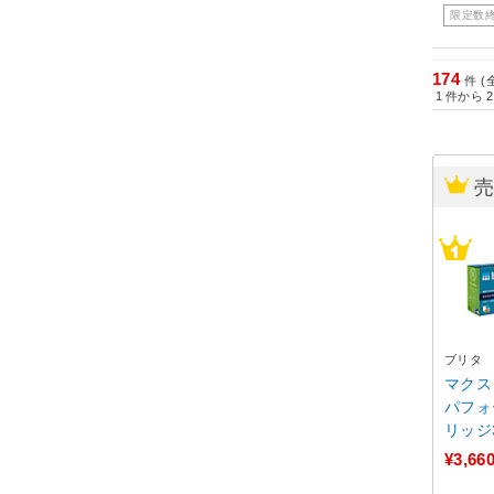
限定数
174
件 (
1
件から
2
ブリタ
マクス
パフォ
リッジ3個
Z3 ［
¥3,66