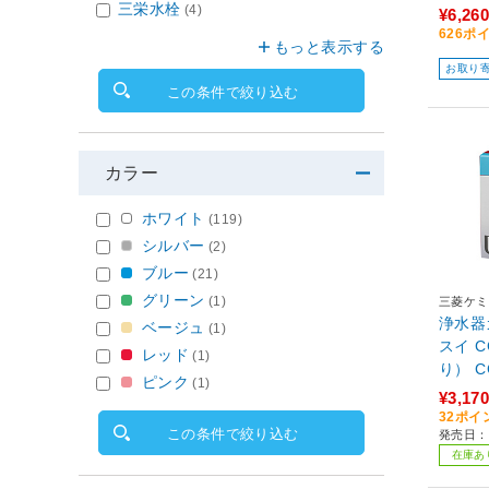
三栄水栓
(4)
¥6,260
626ポ
もっと表示する
お取り
この条件で絞り込む
カラー
ホワイト
(119)
シルバー
(2)
ブルー
(21)
グリーン
(1)
三菱ケミ
浄水器
ベージュ
(1)
スイ 
レッド
(1)
り） C
ピンク
(1)
¥3,170
32ポイ
この条件で絞り込む
発売日：2
在庫あ