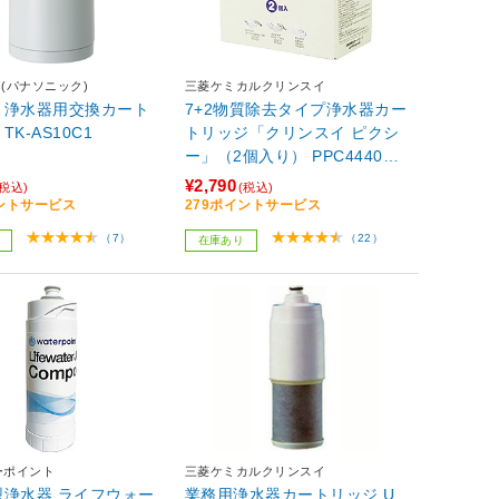
nic(パナソニック)
三菱ケミカルクリンスイ
リ浄水器用交換カート
7+2物質除去タイプ浄水器カー
K-AS10C1
トリッジ「クリンスイ ピクシ
ー」（2個入り） PPC4440W
【864】
¥2,790
(税込)
(税込)
イントサービス
279ポイントサービス
（7）
（22）
在庫あり
ーポイント
三菱ケミカルクリンスイ
型浄水器 ライフウォー
業務用浄水器カートリッジ U