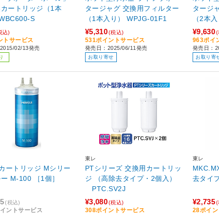
換カートリッジ（1本
タージャグ 交換用フィルター
タージ
BC600-S
（1本入り） WPJG-01F1
¥5,310
¥9,630
税込)
(税込)
ントサービス
531ポイントサービス
963ポ
015/02/13発売
発売日：2025/06/11発売
発売日：20
り
お取り寄せ
お取り寄
東レ
東レ
カートリッジ Mシリー
PTシリーズ 交換用カートリッ
MKC.
ー M-100 ［1個］
ジ （高除去タイプ・2個入）
去タイ
PTC.SV2J
75
¥3,080
¥2,735
(税込)
(税込)
8ポイントサービス
308ポイントサービス
28ポイ