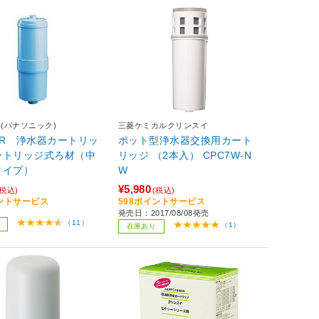
nic(パナソニック)
三菱ケミカルクリンスイ
MJR 浄水器カートリッ
ポット型浄水器交換用カート
ートリッジ式ろ材（中
リッジ （2本入） CPC7W-N
タイプ）
W
¥5,980
(税込)
(税込)
イントサービス
598ポイントサービス
発売日：2017/08/08発売
（11）
（1）
在庫あり