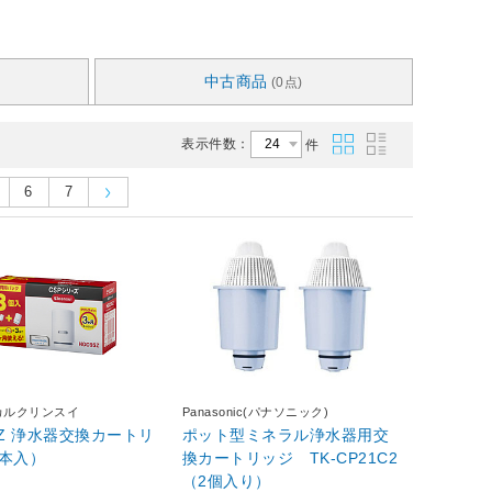
中古商品
(0点)
表示件数：
件
6
7
カルクリンスイ
Panasonic(パナソニック)
SZ 浄水器交換カートリ
ポット型ミネラル浄水器用交
3本入）
換カートリッジ TK-CP21C2
（2個入り）