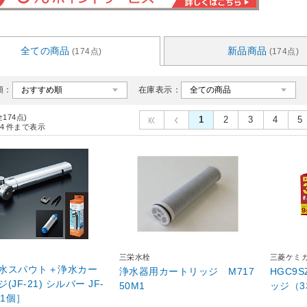
全ての商品
新品商品
(174点)
(174点)
順：
在庫表示：
全174点)
1
2
3
4
5
4
件まで表示
三栄水栓
三菱ケミ
水スパウト＋浄水カー
浄水器用カートリッジ M717
HGC9
21) シルバー JF-
50M1
ッジ（
［1個］