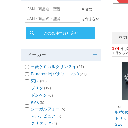
を含む
を含まない
この条件で絞り込む
並び
174
件 (
1
件から
2
メーカー
三菱ケミカルクリンスイ
(37)
Panasonic(パナソニック)
(31)
東レ
(30)
ブリタ
(19)
ゼンケン
(6)
KVK
(5)
LIXIL
シーガルフォー
(5)
取替浄
マルチピュア
(5)
トリッジ(JF-
クリタック
(4)
SE6 