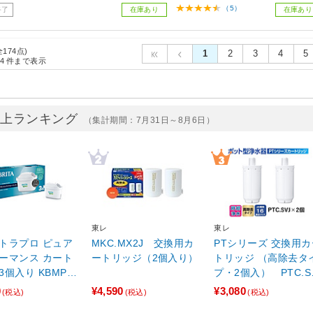
（5）
終了
在庫あり
在庫あり
全174点)
1
2
3
4
5
4
件まで表示
売上ランキング
（集計期間：7月31日～8月6日）
東レ
東レ
トラプロ ピュア
MKC.MX2J 交換用カ
PTシリーズ 交換用カ
ーマンス カート
ートリッジ（2個入り）
トリッジ （高除去タ
入り KBMPC
プ・2個入） PTC.S
3個］
2J
0
¥4,590
¥3,080
(税込)
(税込)
(税込)