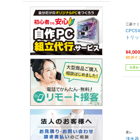
三菱ケミ
CPC
トリッ
¥4,000
40ポイ
在庫あ
東レ
浄水器