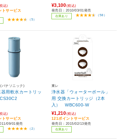
¥3,100
(税込)
(税込)
イントサービス
発売日：2010/03/01発売
（58）
在庫あり
（5）
nic(パナソニック)
東レ
水器用軟水カートリッ
浄水器「ウォーターボール」
CS30C2
用 交換カートリッジ（2本
入） WBC600-W
¥1,210
(税込)
(税込)
イントサービス
121ポイントサービス
11/09/01発売
発売日：2015/02/13発売
（2）
在庫あり