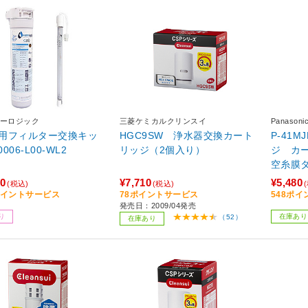
ーロジック
三菱ケミカルクリンスイ
Panaso
用フィルター交換キッ
HGC9SW 浄水器交換カート
P-41
T-0006-L00-WL2
リッジ（2個入り）
ジ カ
空糸膜
70
¥7,710
¥5,480
(税込)
(税込)
7ポイントサービス
78ポイントサービス
548ポ
発売日：2009/04発売
り
在庫あり
（52）
在庫あり