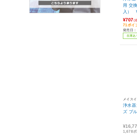
用 交
入） W
¥707
(
71ポイ
発売日：2
在庫あ
メイスイ
浄水器
ズ ブル
¥16,7
1,67