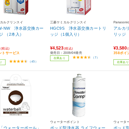
カルクリンスイ
三菱ケミカルクリンスイ
Panaso
5W-NW 浄水器交換カー
HGC9S 浄水器交換カートリ
アルカ
ジ （2本入）
ッジ（1個入り）
リッジ T
¥4,523
¥3,580
(税込)
(税込)
ントサービス
発売日：2009/04発売
358ポ
（7）
在庫あり
（45）
り
在庫あり
ウォーターポイント
ウォータ
「ウォーターボール」
ポッド型浄水器 ライフウォー
ポッド