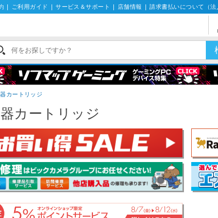
約
|
ご利用ガイド
|
サービス＆サポート
|
店舗情報
|
請求書払いについて（法
水器カートリッジ
水器カートリッジ