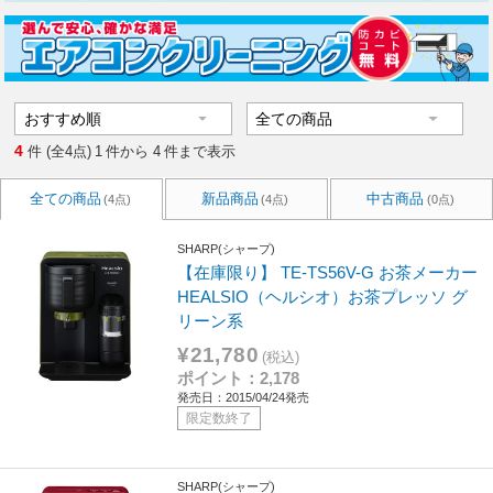
4
件 (全4点)
1
件から
4
件まで表示
全ての商品
新品商品
中古商品
(4点)
(4点)
(0点)
SHARP(シャープ)
【在庫限り】 TE-TS56V-G お茶メーカー
HEALSIO（ヘルシオ）お茶プレッソ グ
リーン系
¥21,780
(税込)
ポイント：2,178
発売日：2015/04/24発売
限定数終了
SHARP(シャープ)