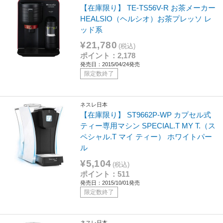
【在庫限り】 TE-TS56V-R お茶メーカー
HEALSIO（ヘルシオ）お茶プレッソ レ
ッド系
¥21,780
(税込)
ポイント：2,178
発売日：2015/04/24発売
限定数終了
ネスレ日本
【在庫限り】 ST9662P-WP カプセル式
ティー専用マシン SPECIAL.T MY T.（ス
ペシャル.T マイ ティー） ホワイトパー
ル
¥5,104
(税込)
ポイント：511
発売日：2015/10/01発売
限定数終了
ネスレ日本