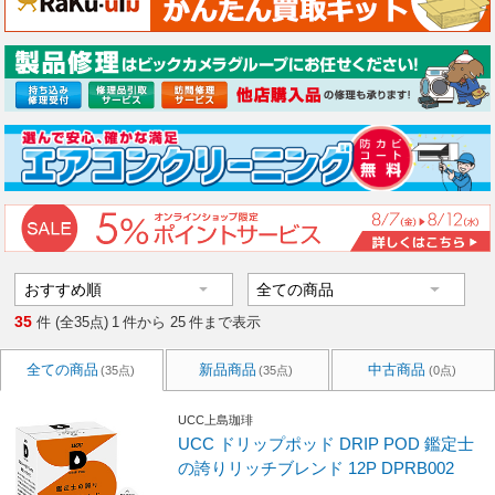
35
件 (全35点)
1
件から
25
件まで表示
全ての商品
新品商品
中古商品
(35点)
(35点)
(0点)
UCC上島珈琲
UCC ドリップポッド DRIP POD 鑑定士
の誇りリッチブレンド 12P DPRB002