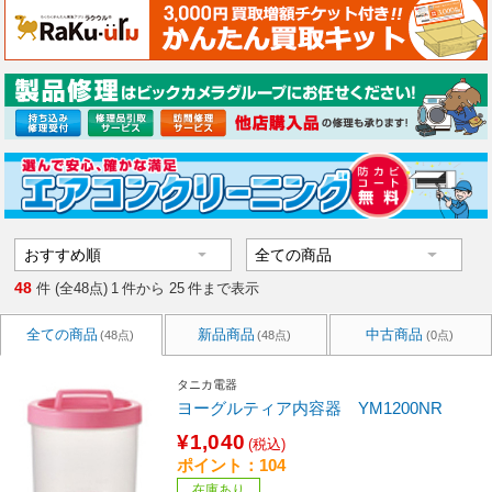
48
件 (全48点)
1
件から
25
件まで表示
全ての商品
新品商品
中古商品
(48点)
(48点)
(0点)
タニカ電器
ヨーグルティア内容器 YM1200NR
¥1,040
(税込)
ポイント：104
在庫あり