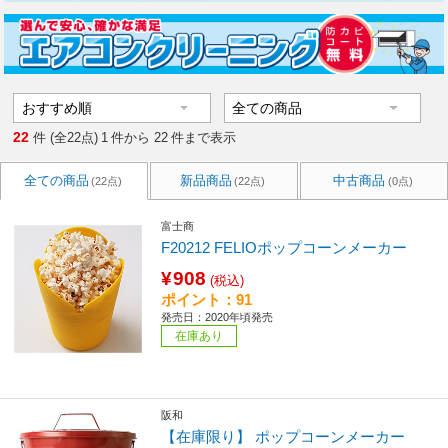
22
件 (全22点)
1
件から
22
件まで表示
全ての商品
新品商品
中古商品
(22点)
(22点)
(0点)
富士商
F20212 FELIOポップコーンメーカー
¥908
(税込)
ポイント：91
発売日：2020年頃発売
在庫あり
阪和
【在庫限り】 ポップコーンメーカー