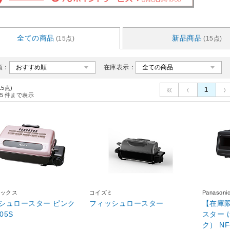
全ての商品
新品商品
(15点)
(15点)
順：
在庫表示：
15点)
1
5
件まで表示
ックス
コイズミ
Panaso
シュロースター ピンク
フィッシュロースター
【在庫
05S
スター
ク） NF