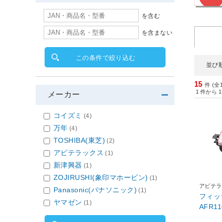
を含む
を含まない
この条件で絞り込む
並び
15
件 (全
1
件から
1
メーカー
コイズミ
(4)
万年
(4)
TOSHIBA(東芝)
(2)
アビテラックス
(1)
新津興器
(1)
ZOJIRUSHI(象印マホービン)
(1)
アビテラ
Panasonic(パナソニック)
(1)
フィッ
ヤマゼン
(1)
AFR11