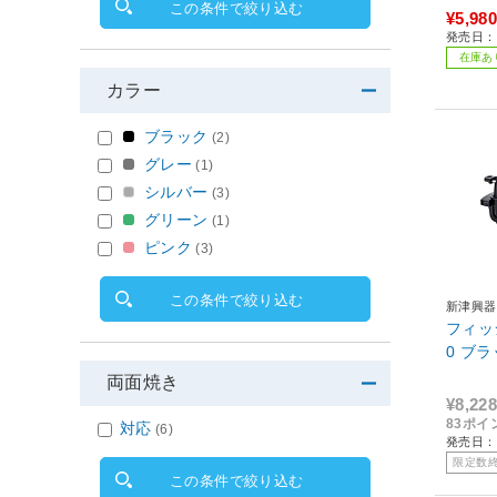
この条件で絞り込む
¥5,980
発売日：2
在庫あ
カラー
ブラック
(2)
グレー
(1)
シルバー
(3)
グリーン
(1)
ピンク
(3)
この条件で絞り込む
新津興器
フィッ
0 ブ
両面焼き
¥8,228
83ポイ
対応
(6)
発売日：2
限定数
この条件で絞り込む