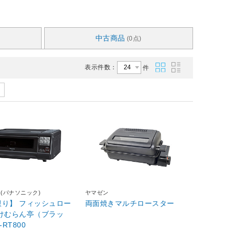
中古商品
(0点)
表示件数：
件
nic(パナソニック)
ヤマゼン
限り】 フィッシュロー
両面焼きマルチロースター
 けむらん亭（ブラッ
-RT800