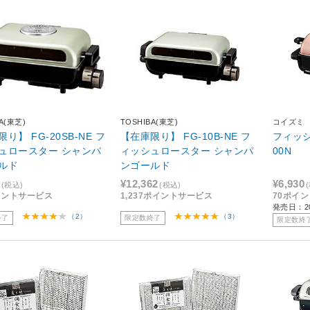
A(東芝)
TOSHIBA(東芝)
コイズミ
り】 FG-20SB-NE フ
【在庫限り】 FG-10B-NE フ
フィッシ
ュロースター シャンパ
ィッシュロースター シャンパ
00N
ルド
ンゴールド
¥12,362
¥6,930
(税込)
(税込)
イントサービス
1,237ポイントサービス
70ポイ
発売日：20
（2）
（3）
終了
限定数終了
限定数終