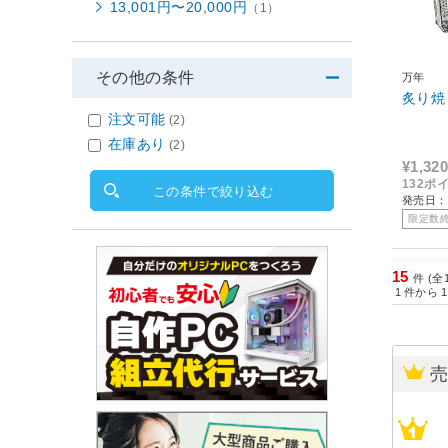
13,001円〜20,000円
（1）
その他の条件
万年
炙り焼 
注文可能
(2)
在庫あり
(2)
¥1,320
132ポ
この条件で絞り込む
発売日：2
限定数
15
件 (全
1
件から
1