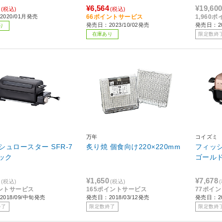
¥6,564
¥19,60
(税込)
(税込)
020/01月発売
66ポイントサービス
1,960
発売日：2023/10/02発売
発売日：20
り
在庫あり
限定数終
万年
コイズミ
シュロースター SFR-7
炙り焼 個食向け220×220mm
フィッ
ラック
ゴールド 
¥1,650
¥7,678
(税込)
(税込)
ントサービス
165ポイントサービス
77ポイ
018/09/中旬発売
発売日：2018/03/12発売
発売日：20
終了
限定数終了
限定数終