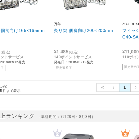
万年
ZOJIRU
個食向け165×165mm
炙り焼 個食向け200×200mm
フィッシ
G40-S
¥1,485
¥11,000
(税込)
(税込)
イントサービス
149ポイントサービス
110ポ
018/03/12発売
発売日：2018/03/12発売
限定数終
終了
限定数終了
15点)
1
5
件まで表示
売上ランキング
（集計期間：7月28日～8月3日）