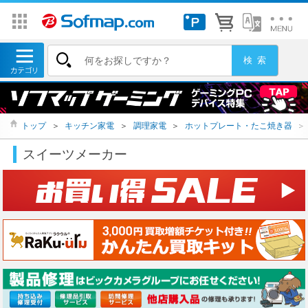
トップ
＞
キッチン家電
＞
調理家電
＞
ホットプレート・たこ焼き器
＞
スイーツメーカー