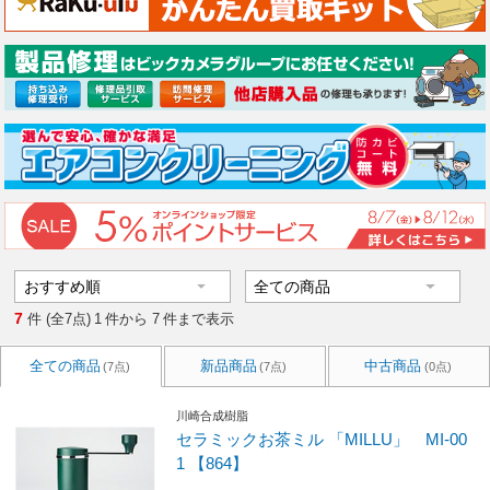
7
件 (全7点)
1
件から
7
件まで表示
全ての商品
新品商品
中古商品
(7点)
(7点)
(0点)
川崎合成樹脂
セラミックお茶ミル 「MILLU」 MI-00
1 【864】