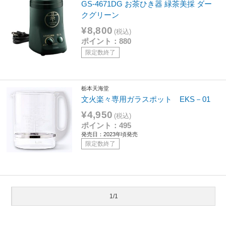
GS-4671DG お茶ひき器 緑茶美採 ダー
クグリーン
¥8,800
(税込)
ポイント：880
限定数終了
栃本天海堂
文火楽々専用ガラスポット EKS－01
¥4,950
(税込)
ポイント：495
発売日：2023年頃発売
限定数終了
1/1