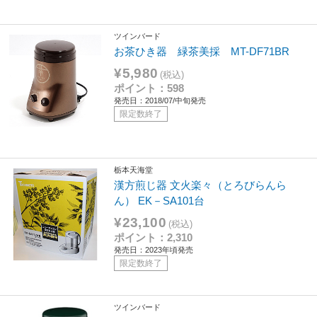
ツインバード
お茶ひき器 緑茶美採 MT-DF71BR
¥5,980
(税込)
ポイント：598
発売日：2018/07/中旬発売
限定数終了
栃本天海堂
漢方煎じ器 文火楽々（とろびらんら
ん） EK－SA101台
¥23,100
(税込)
ポイント：2,310
発売日：2023年頃発売
限定数終了
ツインバード