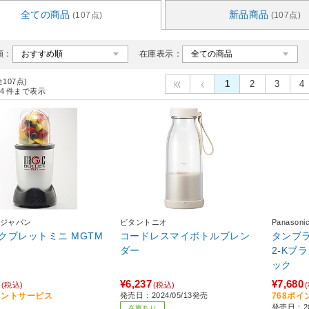
全ての商品
新品商品
(107点)
(107点)
順：
在庫表示：
全107点)
1
2
3
4
4
件まで表示
ジャパン
ビタントニオ
Panaso
クブレットミニ MGTM
コードレスマイボトルブレン
タンブラ
ダー
2-Kブラ
ック
¥6,237
¥7,680
(税込)
(税込)
イントサービス
発売日：2024/05/13発売
768ポ
発売日：20
在庫あり