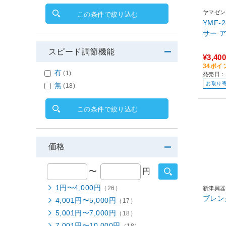
ヤマゼン
この条件で絞り込む
YMF-
サー 
スピード調節機能
¥3,400
34ポイ
有
(1)
発売日：
お取り
無
(18)
この条件で絞り込む
価格
〜
円
1円〜4,000円
（26）
新津興器
ブレンダ
4,001円〜5,000円
（17）
5,001円〜7,000円
（18）
7,001円〜10,000円
（18）