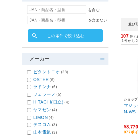
を含む
を含まない
並び
107
この条件で絞り込む
件 (
1
件から
2
メーカー
ビタントニオ
(28)
OSTER
(6)
ラドンナ
(6)
フェラーノ
(5)
ショップ
HITACHI(日立)
(4)
マジッ
ヤマゼン
(4)
N-WS
LIMON
(4)
テスコム
(3)
¥8,770
山本電気
877ポ
(3)