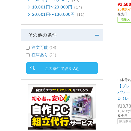
¥2,580
10,001円〜20,000円
（17）
258ポ
20,001円〜130,000円
発売日：2
（11）
在庫あ
その他の条件
注文可能
(24)
在庫あり
(21)
この条件で絞り込む
山本電気
【ブレ
パワーミ
D（レ
¥13,7
1,37
発売日：2
限定数