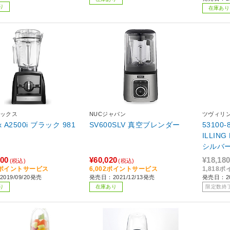
り
在庫あり
ックス
NUCジャパン
ツヴィリ
ix A2500i ブラック 981
SV600SLV 真空ブレンダー
53100-8
ILLIN
シルバ
000
¥60,020
¥18,18
(税込)
(税込)
00ポイントサービス
6,002ポイントサービス
1,818
019/09/20発売
発売日：2021/12/13発売
発売日：20
り
在庫あり
限定数終