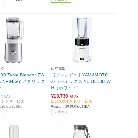
ング
山本電気
00 Table Blender ZW
【ブレンドー】YAMAMOTO
G ENFINIGY メタリック
パワーミックス YE-BL18B-W
ー
H（ホワイト）
0
¥13,730
(税込)
(税込)
ポイントサービス
1,373ポイントサービス
20/03/26発売
発売日：2019/02/01発売
了
在庫限り