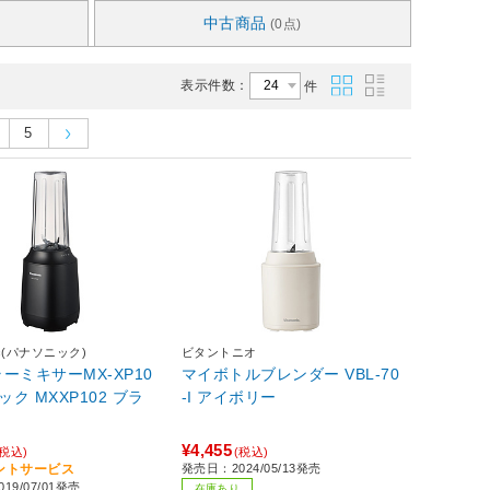
中古商品
(0点)
表示件数：
件
5
nic(パナソニック)
ビタントニオ
ーミキサーMX-XP10
マイボトルブレンダー VBL-70
ック MXXP102 ブラ
-I アイボリー
¥4,455
(税込)
(税込)
イントサービス
発売日：2024/05/13発売
19/07/01発売
在庫あり