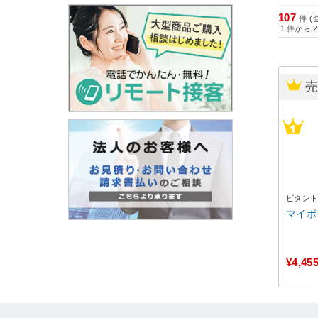
107
件 (
1
件から
2
ビタン
マイボ
¥4,45