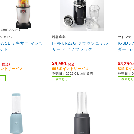
ジャパン
岩谷産業
ラドンナ
-WS1 ミキサー マジッ
IFM-CR22G クラッシュミル
K-BD
ット
サー ピアノブラック
ダー Tof
¥9,980
¥8,250
(税込)
(税込)
イントサービス
998ポイントサービス
825ポ
発売日：2022/08/上旬発売
発売日：20
り
在庫あり
在庫あり