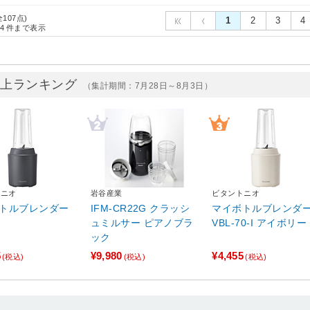
全107点)
1
2
3
4
4
件まで表示
売上ランキング
（集計期間：7月28日～8月3日）
トニオ
岩谷産業
ビタントニオ
トルブレンダー
IFM-CR22G クラッシ
マイボトルブレンダ
ュミルサー ピアノブラ
VBL-70-I アイボリー
ック
5
¥9,980
¥4,455
(税込)
(税込)
(税込)