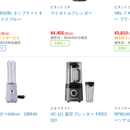
ビタントニオ
ビタント
280(IB) タンブラーミキ
マイボトルブレンダー
VBL-
アイスブルー
ー ブラ
¥4,455
¥3,610
(税込)
(税込)
ントサービス
発売日：2024/05/13発売
361ポ
2023年頃発売
発売日：20
在庫あり
寄せ
在庫あり
ビタクラフト
クイジナ
ー400ml SBR40
VC-Q1 真空ブレンダー FRES
RPB1
QO
ーソナ