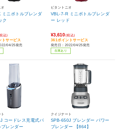
ニオ
ビタントニオ
7-K ミニボトルブレンダ
VBL-7-R ミニボトルブレンダ
ック
ー レッド
¥3,610
(税込)
(税込)
イントサービス
361ポイントサービス
22/04/25発売
発売日：2022/04/25発売
在庫あり
ート
クイジナート
00J コードレス充電式パ
SPB-650J ブレンダー パワー
ルブレンダー
ブレンダー 【864】