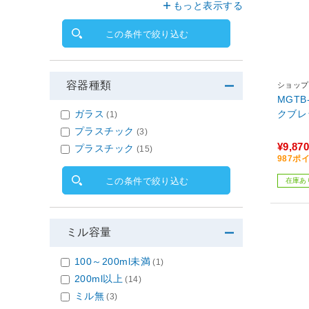
もっと表示する
この条件で絞り込む
容器種類
ショップ
MGTB
クブレ
ガラス
(1)
プラスチック
(3)
¥9,870
プラスチック
(15)
987ポ
この条件で絞り込む
在庫あ
ミル容量
100～200ml未満
(1)
200ml以上
(14)
ミル無
(3)