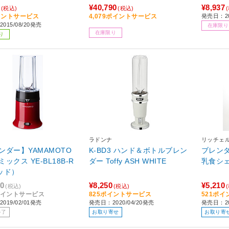
¥40,790
¥8,937
(税込)
(税込)
イントサービス
4,079ポイントサービス
発売日：20
015/08/20発売
在庫限り
在庫限り
り
ラドンナ
リッチェ
ンダー】YAMAMOTO
K-BD3 ハンド＆ボトルブレン
ブレンダ
ックス YE-BL18B-R
ダー Toffy ASH WHITE
乳食シ
ッド）
30
¥8,250
¥5,210
(税込)
(税込)
3ポイントサービス
825ポイントサービス
521ポ
019/02/01発売
発売日：2020/04/20発売
発売日：20
終了
お取り寄せ
お取り寄