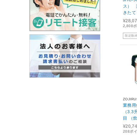
ス） 
きたて
用・5
¥28,0
2,80
限定数
ZOJIR
業務用
（3.3
目 （
¥20,7
208ポ