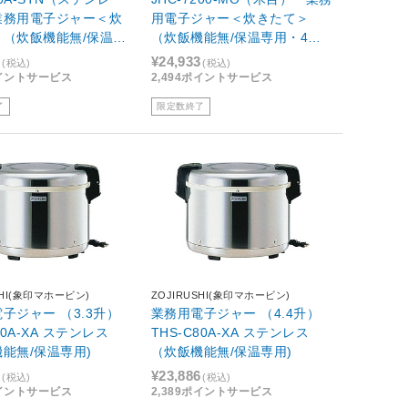
業務用電子ジャー＜炊
用電子ジャー＜炊きたて＞
＞（炊飯機能無/保温専
（炊飯機能無/保温専用・4
）
升）
8
¥24,933
(税込)
(税込)
ポイントサービス
2,494ポイントサービス
了
限定数終了
SHI(象印マホービン)
ZOJIRUSHI(象印マホービン)
子ジャー （3.3升）
業務用電子ジャー （4.4升）
60A-XA ステンレス
THS-C80A-XA ステンレス
能無/保温専用)
（炊飯機能無/保温専用)
0
¥23,886
(税込)
(税込)
ポイントサービス
2,389ポイントサービス