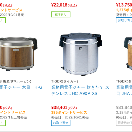
用)
80
¥22,018
¥13,75
(税込)
(税込)
イントサービス
1,375
在庫あり
022/10/01発売
発売日：20
り
お取り寄
USHI(象印マホービン)
TIGER(タイガー)
TIGER(
電子ジャー 木目 TH-G
業務用電子ジャー 炊きたて ス
業務用電
テンレス JHC-A90P-XS
目 JHA-
70
¥38,401
¥31,84
(税込)
(税込)
7ポイントサービス
385ポイントサービス
3,184
022/11/上旬発売
発売日：2022/10/01発売
発売日：20
り
お取り寄せ
限定数終