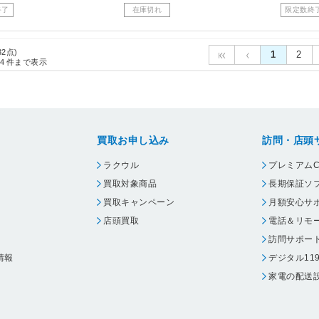
終了
在庫切れ
限定数終
32点)
1
2
4
件まで表示
買取お申し込み
訪問・店頭
ラクウル
プレミアムC
買取対象商品
長期保証ソ
買取キャンペーン
月額安心サ
店頭買取
電話＆リモ
訪問サポー
情報
デジタル11
家電の配送