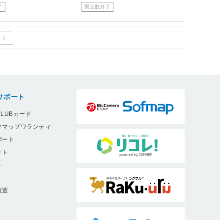
了
限定数終了
サポート
LUBカード
フマップワランティ
ポート
ート
ト
9
設置