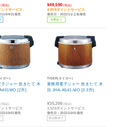
0
¥49,590
(税込)
(税込)
ポイントサービス
4,959ポイントサービス
11/04/21発売
発売日：2022/11/上旬発売
せ
在庫あり
タイガー)
TIGER(タイガー)
子ジャー 炊きたて 木
業務用電子ジャー 炊きたて 木
A401MO [2升]
目 JHA-A541-MO [3.3升]
0
¥35,200
(税込)
(税込)
ポイントサービス
3,520ポイントサービス
22/10/01発売
発売日：2022/10/01発売
了
限定数終了