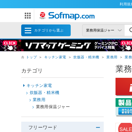
利用規
カテゴリから選ぶ
トップ
＞
キッチン家電
＞
炊飯器・精米機
＞
業務用
＞
業
業
カテゴリ
キッチン家電
炊飯器・精米機
業務用
業務用保温ジャー
フリーワード