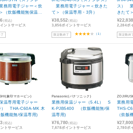
業務用電子ジャー＜炊
業務用電子ジャー＜炊きた
ス） 
＞（炊飯機能無保温専
て＞（保温専用・3升）
きたて
升）
用・3升
76
¥38,552
¥22,83
(税込)
(税込)
8ポイントサービス
3,856ポイントサービス
2,284
（1）
終了
限定数終了
限定数終
USHI(象印マホービン)
Panasonic(パナソニック)
ZOJIRU
保温専用電子ジャー
業務用保温ジャー（5.4L） S
業務用電
升） THA-C60A-MK 木
K-PJB5400 （炊飯機能無/保
THS-C
炊飯機能無/保温専用)
温専用)
（炊飯機
43
¥76,780
¥27,80
(税込)
(税込)
イントサービス
7,678ポイントサービス
2,780