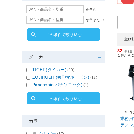
を含む
を含まない
この条件で絞り込む
並び
32
件 (全
1
件から
2
メーカー
TIGER(タイガー)
(19)
ZOJIRUSHI(象印マホービン)
(12)
Panasonic(パナソニック)
(1)
この条件で絞り込む
TIGER
業務用
カラー
テンレス
シルバー
(17)