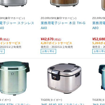
USHI(象印マホービン)
ZOJIRUSHI(象印マホービン)
ZOJIRU
電子ジャー ステンレス
業務用電子ジャー 木目 TH-G
業務用電
40
A40
A80
80
¥42,670
¥52,68
(税込)
(税込)
8ポイントサービス
4,267ポイントサービス
5,268
022/11/上旬発売
発売日：2022/11/上旬発売
発売日：20
寄せ
お取り寄せ
お取り寄
(タイガー)
TIGER(タイガー)
TIGER(
900A-STN（ステンレ
JHE-A540-XS（ステンレス）
JHA-5