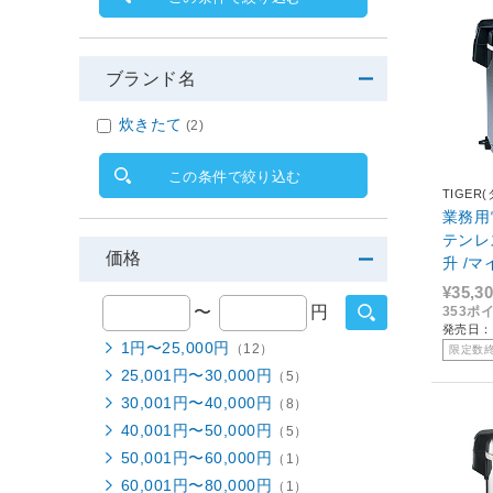
ブランド名
炊きたて
(2)
この条件で絞り込む
TIGER
業務用
テンレス 
価格
升 /マ
¥35,3
〜
円
353ポ
発売日：2
1円〜25,000円
（12）
限定数
25,001円〜30,000円
（5）
30,001円〜40,000円
（8）
40,001円〜50,000円
（5）
50,001円〜60,000円
（1）
60,001円〜80,000円
（1）