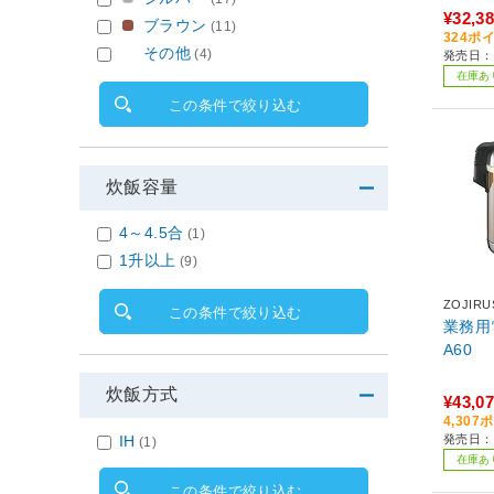
¥32,3
ブラウン
(11)
324ポ
その他
(4)
発売日：2
在庫あ
この条件で絞り込む
炊飯容量
4～4.5合
(1)
1升以上
(9)
ZOJIR
この条件で絞り込む
業務用
A60
炊飯方式
¥43,0
4,30
IH
発売日：2
(1)
在庫あ
この条件で絞り込む