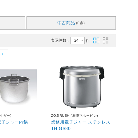
中古商品
(0点)
表示件数：
件
タイガー)
ZOJIRUSHI(象印マホービン)
電子ジャー内鍋
業務用電子ジャー ステンレス
TH-GS80