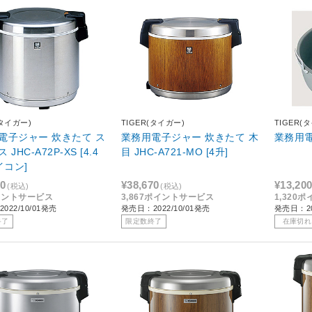
(タイガー)
TIGER(タイガー)
TIGER(
電子ジャー 炊きたて ス
業務用電子ジャー 炊きたて 木
業務用
JHC-A72P-XS [4.4
目 JHC-A721-MO [4升]
イコン]
00
¥38,670
¥13,20
(税込)
(税込)
イントサービス
3,867ポイントサービス
1,320
022/10/01発売
発売日：2022/10/01発売
発売日：20
終了
限定数終了
在庫切れ