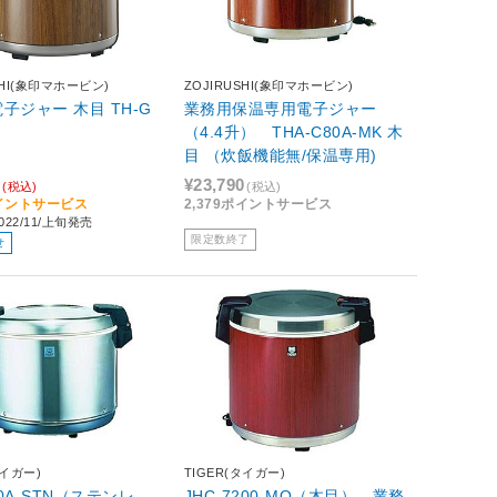
SHI(象印マホービン)
ZOJIRUSHI(象印マホービン)
子ジャー 木目 TH-G
業務用保温専用電子ジャー
（4.4升） THA-C80A-MK 木
目 （炊飯機能無/保温専用)
0
¥23,790
(税込)
(税込)
ポイントサービス
2,379ポイントサービス
22/11/上旬発売
限定数終了
せ
タイガー)
TIGER(タイガー)
40A-STN（ステンレ
JHC-7200-MO（木目） 業務