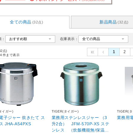
全ての商品
新品商品
(32点)
(32点)
順：
在庫表示：
32点)
1
2
4
件まで表示
(タイガー)
TIGER(タイガー)
TIGER(
電子ジャー 炊きたて ス
業務用ステンレスジャー （3
業務用
 JHA-A54PXS
升2合） JFM-570P-XS ステ
ンレス （炊飯機能無/保温専