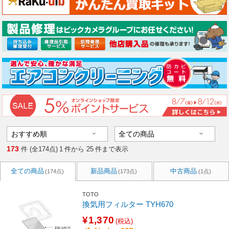
173
件 (全174点)
1
件から
25
件まで表示
全ての商品
新品商品
中古商品
(174点)
(173点)
(1点)
TOTO
換気用フィルター TYH670
¥1,370
(税込)