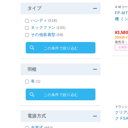
ＫＭコー
タイプ
FP-M
ハンディ
(518)
ネックファン
(103)
¥3,580
その他装着型
(58)
358ポ
発売日：
在庫限
この条件で絞り込む
羽根
有
(1)
この条件で絞り込む
ドウシシ
クリアハ
電源方式
ク FSA
充電式