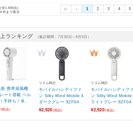
 (全1,660点)
1
2
3
4
5
4
件まで表示
売上ランキング
（集計期間：7月30日～8月5日）
リズム時計
リズム時計
6最新 携帯扇風機
モバイルハンディファ
モバイルハンディフ
レート搭載 ペル
ン Silky Wind Mobile 4
ン Silky Wind Mobile
/ 手持ち / 卓上
ダークグレー 9ZF042R
ライトグレー 9ZF04
 / 首かけ カラビ
H82
H08
0
¥2,920
¥2,920
(税込)
(税込)
(税込)
USB充電式 コンパ
静音 暑さ対策 フ
 ハンディファン
ドホワイト TPF-