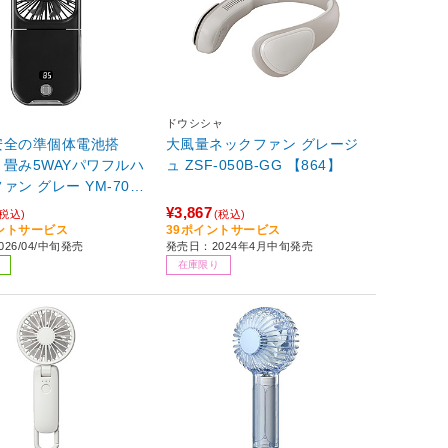
ドウシシャ
安全の準個体電池搭
大風量ネックファン グレージ
畳み5WAYパワフルハ
ュ ZSF-050B-GG 【864】
 YM-702
 【864】
¥3,867
(税込)
(税込)
イントサービス
39ポイントサービス
26/04/中旬発売
発売日：2024年4月中旬発売
在庫限り