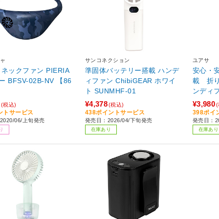
ャ
サンコネクション
ユアサ
p ネックファン PIERIA
準固体バッテリー搭載 ハンデ
安心・
 BFSV-02B-NV 【86
ィファン ChibiGEAR ホワイ
載 折り
ト SUNMHF-01
ンディファン グレー
0HS-H
¥4,378
¥3,980
(税込)
(税込)
ントサービス
438ポイントサービス
398ポ
020/06/上旬発売
発売日：2026/04/下旬発売
発売日：20
り
在庫あり
在庫あり