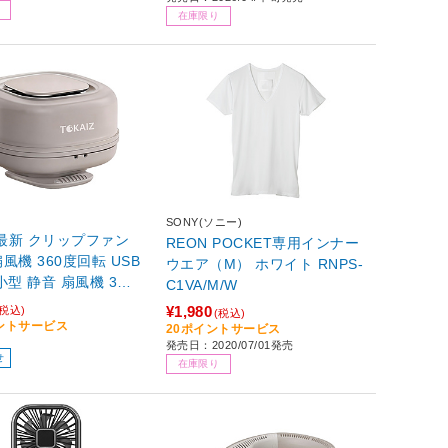
在庫限り
SONY(ソニー)
年最新 クリップファン
REON POCKET専用インナー
風機 360度回転 USB
ウエア（M） ホワイト RNPS-
小型 静音 扇風機 3段
C1VA/M/W
節 軽量 ハンディファ
¥1,980
(税込)
(税込)
対策 ベルトファン グ
イントサービス
20ポイントサービス
TPF-019-GG
発売日：2020/07/01発売
せ
在庫限り