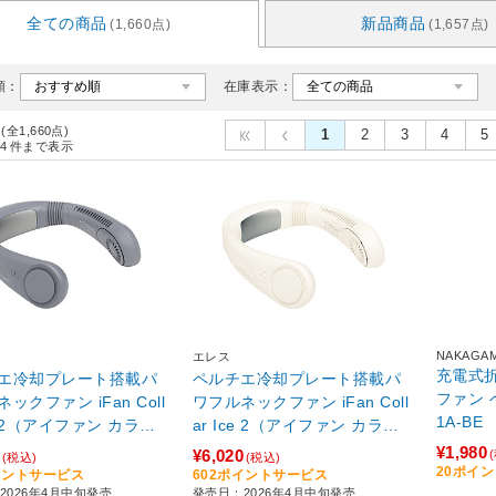
全ての商品
新品商品
(1,660点)
(1,657点)
順：
在庫表示：
 (全1,660点)
1
2
3
4
5
4
件まで表示
NAKAGAM
エレス
充電式
エ冷却プレート搭載パ
ペルチエ冷却プレート搭載パ
ファン ベージュ BSM-HFC12
ックファン iFan Coll
ワフルネックファン iFan Coll
1A-BE
ce 2（アイファン カラー
ar Ice 2（アイファン カラー
2） グレー IF-COIC26
アイス 2） ホワイト IF-COIC
¥1,980
¥6,020
(税込)
(税込)
26-WH
20ポイ
イントサービス
602ポイントサービス
2026年4月中旬発売
発売日：2026年4月中旬発売