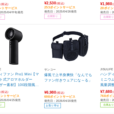
¥2,530
¥1,980
(税込)
(税込)
253ポイントサービス
ントサービス
20ポイ
発売日：2025/04/26発売
025/04/中旬発売
発売日：2
在庫限り
り
在庫限り
E
JISULIFE
サンコー
ファン Pro1 Mini【マ
ハンディ
爆風で上半身爽快「なんでも
ト式アロマホルダー
ミニウム
ファン付きウェアにな～る」
ザー素材】100段階風量
風量調整 ゴールド HP01S
節 ブラック HP01MJF11
1
¥7,680
¥6,980
(税込)
(税込)
イントサービス
768ポ
698ポイントサービス
026/04/25発売
発売日：20
発売日：2026/04/20発売
り
在庫あり
お取り寄せ