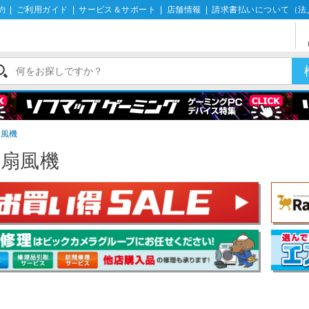
約
|
ご利用ガイド
|
サービス＆サポート
|
店舗情報
|
請求書払いについて（法
扇風機
帯扇風機