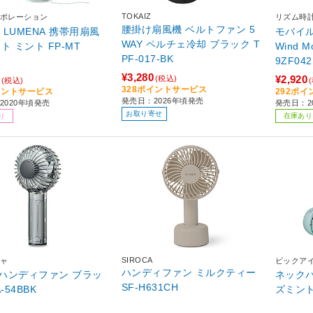
TOKAIZ
ポレーション
リズム時
腰掛け扇風機 ベルトファン 5
T LUMENA 携帯用扇風
モバイル
WAY ペルチェ冷却 ブラック T
機 ミント ミント FP-MT
Wind 
PF-017-BK
9ZF04
¥3,280
¥2,920
(税込)
(税込)
328ポイントサービス
イントサービス
292ポ
発売日：2026年頃発売
2020年頃発売
発売日：20
お取り寄せ
り
在庫あり
SIROCA
ャ
ビックア
ハンディファン ミルクティー
ンディファン ブラッ
ネックバン
SF-H631CH
-54BBK
ズミント 