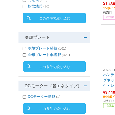
(660)
¥1,439
乾電池式
(10)
15ポイ
発売日：2
在庫限
この条件で絞り込む
冷却プレート
冷却プレート搭載
(161)
冷却プレート非搭載
(421)
この条件で絞り込む
JISULIF
ハンディ
グネッ
付・レ
DCモーター（省エネタイプ）
調
¥9,440
DCモーター搭載
(1)
944ポ
発売日：2
在庫あ
この条件で絞り込む