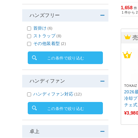
1,658
件
1
件から
2
ハンズフリー
首掛け
(6)
ストラップ
(8)
その他装着型
(2)
この条件で絞り込む
ハンディファン
TOKAIZ
202
ハンディファン対応
(12)
冷却プ
チェ式 
この条件で絞り込む
扇風機
¥3,98
ナ付 
クト 
ローナ
卓上
クラウ