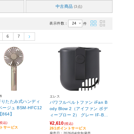
中古商品
(3点)
表示件数：
件
6
7
I
エレス
折りたたみ式ハンディ
パワフルベルトファン iFan B
ody Blow 2（アイファン ボデ
 【864】
ィーブロー 2） グレー IF-BB2
6-GY
¥2,610
(税込)
(税込)
ントサービス
261ポイントサービス
発売日：2026/04/中旬発売