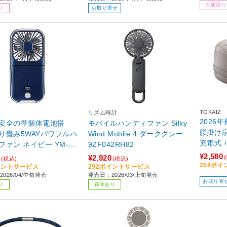
在庫限り
り
お取り寄せ
TOKAIZ
リズム時計
2026
安全の準個体電池搭
モバイルハンディファン Silky
腰掛け扇
り畳み5WAYパワフルハ
Wind Mobile 4 ダークグレー
充電式 
イビー YM-70
9ZF042RH82
階風量調
A
¥2,580
¥2,920
(税込)
(税込)
ン 暑さ
258ポ
イントサービス
292ポイントサービス
レージュ 
026/04/中旬発売
発売日：2026/03/上旬発売
お取り寄
り
在庫あり