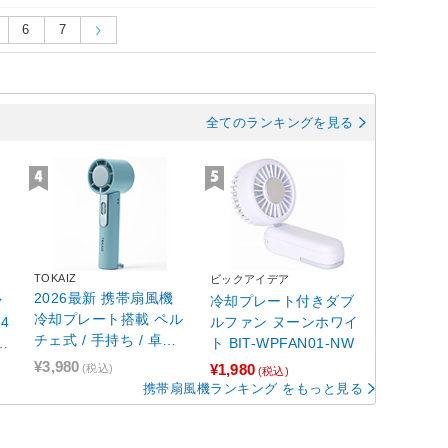
6
7
全てのランキングを見る
TOKAIZ
ビックアイデア
2026最新 携帯扇風機
ァ
冷却プレート付きダブ
冷却プレート搭載 ペル
 4
ルファン ヌーンホワイ
チェ式 / 手持ち / 卓上
2R
ト BIT-WPFAN01-NW
扇風機 / 首かけ カラビ
¥3,980
¥1,980
(税込)
(税込)
ナ付 USB充電式 コンパ
携帯扇風機ランキング をもっと見る
クト 静音 暑さ対策 フ
ローナ ハンディファン
ホライゾングリーン TP