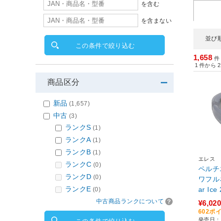
を含む
を含まない
並び
この条件で絞り込む
1,658
件
1
件から
2
商品区分
新品
(1,657)
中古
(3)
ランクS
(1)
ランクA
(1)
ランクB
(1)
エレス
ランクC
(0)
ペルチ
ランクD
(0)
ワフルネ
ランクE
ar I
(0)
アイス 
中古商品ランクについて
¥6,020
-GY
602ポ
発売日：