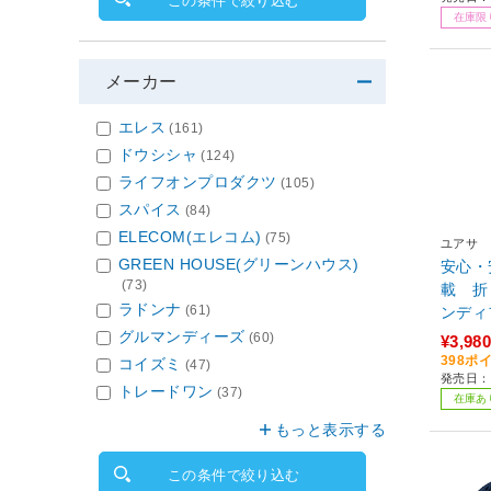
この条件で絞り込む
在庫限
メーカー
エレス
(161)
ドウシシャ
(124)
ライフオンプロダクツ
(105)
スパイス
(84)
ELECOM(エレコム)
(75)
ユアサ
GREEN HOUSE(グリーンハウス)
安心・
(73)
載 折
ラドンナ
(61)
ンディファン ネ
20HS-
グルマンディーズ
(60)
¥3,980
398ポ
コイズミ
(47)
発売日：2
トレードワン
(37)
在庫あ
もっと表示する
この条件で絞り込む