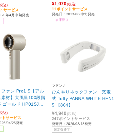
¥1,070
(税込)
(税込)
11ポイントサービス
ントサービス
発売日：2023/08/中旬発売
026年4月中旬発売
在庫限り
ラドンナ
ファン Pro1 S【アル
ひんやりネックファン 充電
素材】大風量100段階
式 Toffy PANNA WHITE HFN1
JF2
5 【864】
¥4,940
(税込)
(税込)
イントサービス
247ポイントサービス
26/04/25発売
発売日：2026/03/18発売
限定数終了