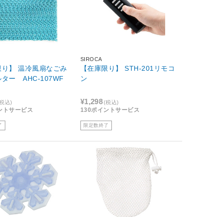
SIROCA
限り】 温冷風扇なごみ
【在庫限り】 STH-201リモコ
ター AHC-107WF
ン
¥1,298
(税込)
(税込)
イントサービス
130ポイントサービス
了
限定数終了