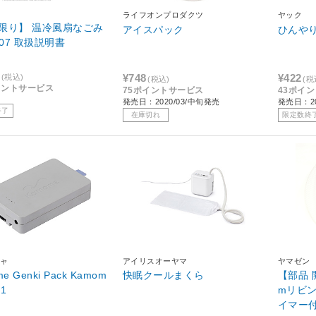
ライフオンプロダクツ
ヤック
限り】 温冷風扇なごみ
アイスパック
ひんや
107 取扱説明書
¥748
¥422
(税込)
(税込)
(税
イントサービス
75ポイントサービス
43ポイ
発売日：2020/03/中旬発売
発売日：20
終了
在庫切れ
限定数終
ャ
アイリスオーヤマ
ヤマゼン
e Genki Pack Kamom
快眠クールまくら
【部品 
P1
mリビン
イマー付