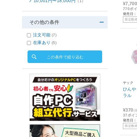
10,001円〜18,000円
（1）
¥7,700
770ポ
発売日：
限定数
その他の条件
注文可能
(7)
在庫あり
(5)
この条件で絞り込む
ヤック
ひんや
ラル
¥370
(
37ポイ
発売日：2
限定数