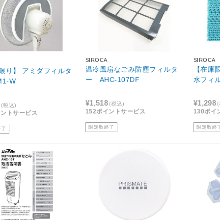
SIROCA
SIROCA
温冷風扇なごみ防塵フィルタ
【在庫
限り】 アミダフィルタ
ー AHC-107DF
水フィル
1-W
¥1,518
¥1,298
(税込)
(税込)
152ポイントサービス
130ポ
イントサービス
限定数終了
限定数終
終了