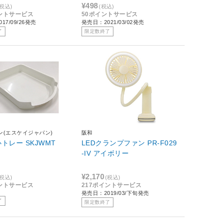
R-D30ノマエガード
¥498
(税込)
(税込)
イントサービス
50ポイントサービス
17/09/26発売
発売日：2021/03/02発売
了
限定数終了
ン(エスケイジャパン)
阪和
トレー SKJWMT
LEDクランプファン PR-F029
-IV アイボリー
¥2,170
(税込)
(税込)
イントサービス
217ポイントサービス
発売日：2019/03/下旬発売
了
限定数終了