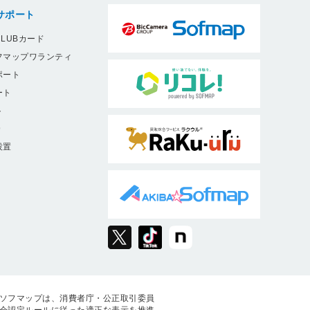
サポート
LUBカード
フマップワランティ
ポート
ート
ト
9
設置
ソフマップは、消費者庁・公正取引委員