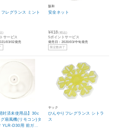
阪和
りフレグランス ミント
安全ネット
¥418
込)
(税込)
ントサービス
5ポイントサービス
21/03/02発売
発売日：2020/03/中旬発売
了
限定数終了
ヤック
開封済未使用品】30c
ひんやりフレグランス シトラ
グ扇風機(リモコン)タ
ス
 YLR-D30用 前ガー