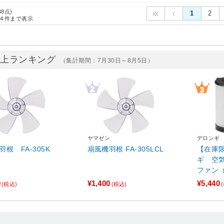
48点)
1
2
4
件まで表示
売上ランキング
（集計期間：7月30日～8月5日）
ン
ヤマゼン
デロンギ
根 FA-305K
扇風機羽根 FA-305LCL
【在庫限
ギ 空
ファン（
C） 
0
¥1,400
¥5,440
(税込)
(税込)