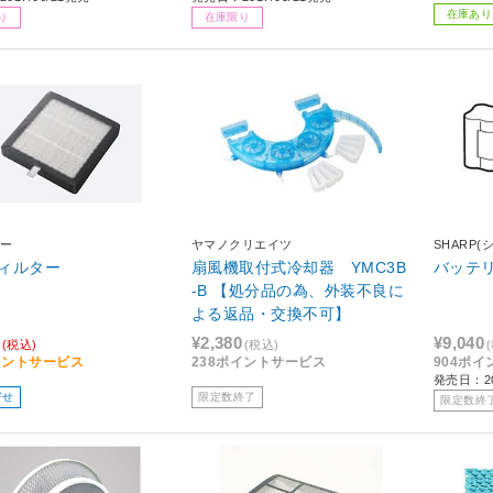
在庫あり
り
在庫限り
ー
ヤマノクリエイツ
SHARP(
ィルター
扇風機取付式冷却器 YMC3B
バッテリ
-B 【処分品の為、外装不良に
よる返品・交換不可】
¥2,380
¥9,040
(税込)
(税込)
イントサービス
238ポイントサービス
904ポ
発売日：20
寄せ
限定数終了
限定数終