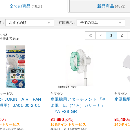
全ての商品
新品商品
(48点)
(48点)
順：
在庫表示：
48点)
1
2
4
件まで表示
サービス
ヤマゼン
ヤマゼン
 JOKIN AIR FAN
扇風機用アタッチメント 「そ
扇風機羽根
（扇風機用） JA01-30-2-01
よ風！広（ひろ）ガリーナ」
YA-F28-GR
¥1,680
¥1,400
税込)
(税込)
ントサービス
168ポイントサービス
140ポ
017/06/21発売
発売日：2017/03/21発売