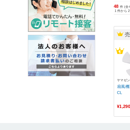
48
件 (全
1
件から
2
ヤマゼ
扇風機羽
CL
¥1,29