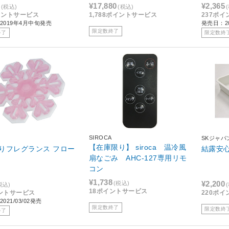
ド YL
¥17,880
¥2,365
(税込)
(税込)
イントサービス
1,788ポイントサービス
237ポ
2019年4月中旬発売
発売日：20
限定数終了
終了
限定数終
SIROCA
SKジャパ
【在庫限り】 siroca 温冷風
りフレグランス フロー
結露安心
扇なごみ AHC-127専用リモ
コン
¥1,738
¥2,200
(税込)
税込)
18ポイントサービス
ントサービス
220ポ
021/03/02発売
限定数終了
限定数終
終了