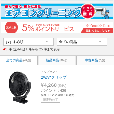
49
件 (全49点)
1
件から
25
件まで表示
全ての商品
新品商品
中古商品
(49点)
(49点)
(0点)
トップランド
2WAYクリップ
¥4,260
(税込)
ポイント：426
発売日：2020/04/上旬発売
限定数終了