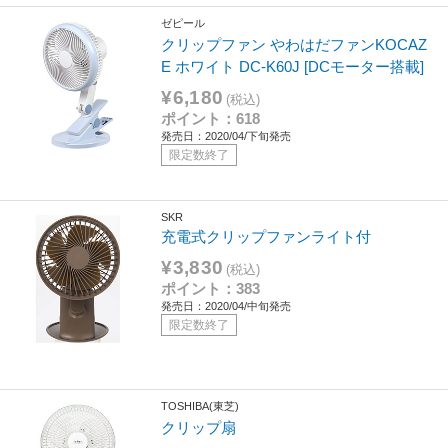
ゼピール
クリップファン やわはだファンKOCAZ
E ホワイト DC-K60J [DCモーター搭載]
¥6,180
(税込)
ポイント：618
発売日：2020/04/下旬発売
限定数終了
SKR
充電式クリップファンライト付
¥3,830
(税込)
ポイント：383
発売日：2020/04/中旬発売
限定数終了
TOSHIBA(東芝)
クリップ扇