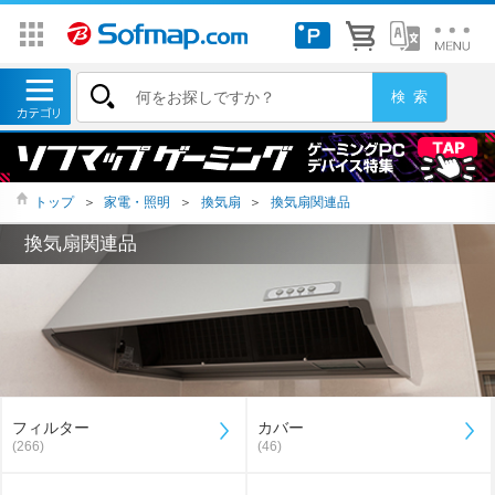
トップ
＞
家電・照明
＞
換気扇
＞
換気扇関連品
換気扇関連品
フィルター
カバー
(266)
(46)