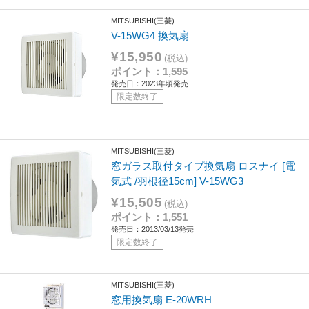
MITSUBISHI(三菱)
V-15WG4 換気扇
¥15,950
(税込)
ポイント：1,595
発売日：2023年頃発売
限定数終了
MITSUBISHI(三菱)
窓ガラス取付タイプ換気扇 ロスナイ [電
気式 /羽根径15cm] V-15WG3
¥15,505
(税込)
ポイント：1,551
発売日：2013/03/13発売
限定数終了
MITSUBISHI(三菱)
窓用換気扇 E-20WRH