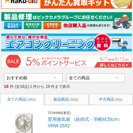
18
件 (全18点)
1
件から
18
件まで表示
全ての商品
新品商品
中古商品
(18点)
(18点)
(0点)
TOSHIBA(東芝)
窓用換気扇 （給排式・羽根径25cm）
VRW-25X2