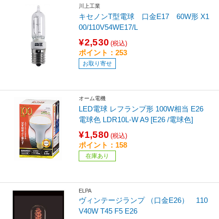
川上工業
キセノンT型電球 口金E17 60W形 X1
00/110V54WE17/L
¥2,530
(税込)
ポイント：253
お取り寄せ
オーム電機
LED電球 レフランプ形 100W相当 E26
電球色 LDR10L-W A9 [E26 /電球色]
¥1,580
(税込)
ポイント：158
在庫あり
ELPA
ヴィンテージランプ （口金E26） 110
V40W T45 F5 E26