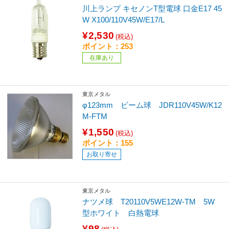
川上ランプ キセノンT型電球 口金E17 45
W X100/110V45W/E17/L
¥2,530
(税込)
ポイント：253
在庫あり
東京メタル
φ123mm ビーム球 JDR110V45W/K12
M-FTM
¥1,550
(税込)
ポイント：155
お取り寄せ
東京メタル
ナツメ球 T20110V5WE12W-TM 5W
型ホワイト 白熱電球
¥98