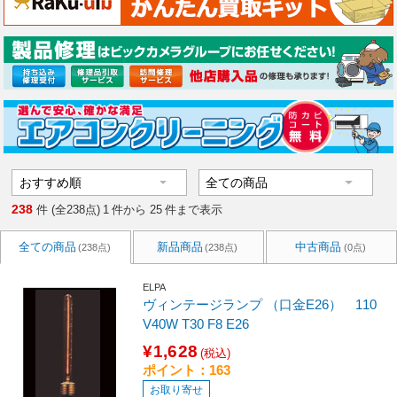
238
件 (全238点)
1
件から
25
件まで表示
全ての商品
新品商品
中古商品
(238点)
(238点)
(0点)
ELPA
ヴィンテージランプ （口金E26） 110
V40W T30 F8 E26
¥1,628
(税込)
ポイント：163
お取り寄せ