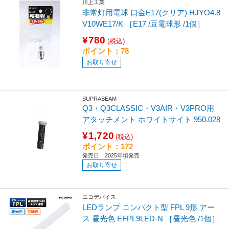
川上工業
非常灯用電球 口金E17(クリア) HJYO4.8
V10WE17/K ［E17 /豆電球形 /1個］
¥780
(税込)
ポイント：78
お取り寄せ
SUPRABEAM
Q3・Q3CLASSIC・V3AIR・V3PRO用
アタッチメント ホワイトサイト 950.028
¥1,720
(税込)
ポイント：172
発売日：2025年頃発売
お取り寄せ
エコデバイス
LEDランプ コンパクト型 FPL 9形 アー
ス 昼光色 EFPL9LED-N ［昼光色 /1個］