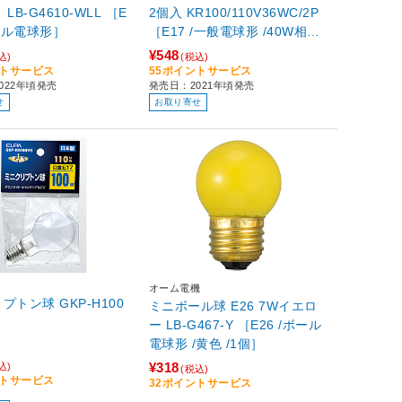
 ［E
2個入 KR100/110V36WC/2P
ボール電球形］
［E17 /一般電球形 /40W相当 /
電球色 /2個 /全方向タイプ］
¥548
込)
(税込)
ントサービス
55ポイントサービス
022年頃発売
発売日：2021年頃発売
せ
お取り寄せ
オーム電機
球 GKP-H100
ミニボール球 E26 7Wイエロ
ー LB-G467-Y ［E26 /ボール
電球形 /黄色 /1個］
¥318
込)
(税込)
ントサービス
32ポイントサービス