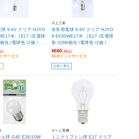
川上工業
9.6V クリア HJYO
非常用電球 9.6V クリア HJYO
0WE17/K ［E17 /豆電球
9.6V20WE17/K ［E17 /豆電球
W相当 /電球色 /1個 /全
形 /20W相当 /電球色 /1個 /全
イプ］
方向タイプ］
¥660
込)
(税込)
ントサービス
66ポイントサービス
お取り寄せ
機
オーム電機
球 G40 E26/10W
ミニクリプトン球 E17 クリア