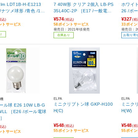
-H-E1213
7 40W形 クリア 2個入 LB-PS
ホワイト LB-G4610-WLL
 /ナツメ球形 /青色 /1
35L40C-2P ［E17 /一般電球
26 /
形 /40W相当 /電球色 /2個 /全
¥574
¥327
税込)
(税込)
(税
方向タイプ］
ントサービス
58ポイントサービス
33ポイ
発売日：2021年頃発売
発売日：2
り
在庫あり
お取り寄
ELPA
ELPA
機
ミニクリプトン球 GKP-H100
ミニクリプトン
球 E26 10W LB-G
H(C)
H(W)
-WLL ［E26 /ボール電球
個］
¥548
¥548
(税込)
(税
税込)
55ポイントサービス
55ポイ
ントサービス