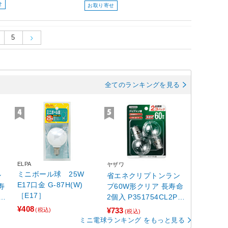
せ
お取り寄せ
5
全てのランキングを見る
ELPA
ヤザワ
ミニボール球 25W
ン
省エネクリプトンラン
E17口金 G-87H(W)
寿
プ60W形クリア 長寿命
［E17］
2
2個入 P351754CL2P
［E17 /60W相当 /電球
¥408
¥733
(税込)
(税込)
色 /2個］
ミニ電球ランキング をもっと見る