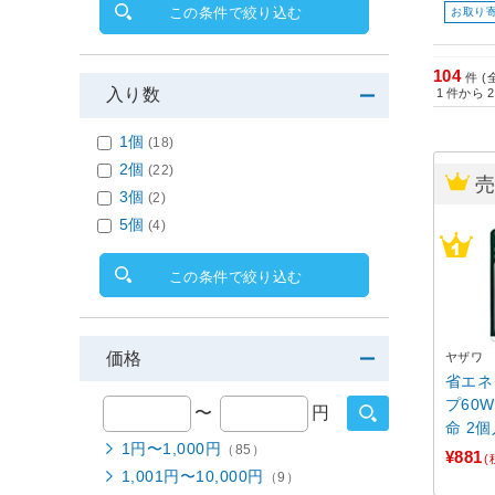
この条件で絞り込む
お取り
104
件 (
入り数
1
件から
2
1個
(18)
2個
(22)
3個
(2)
5個
(4)
この条件で絞り込む
価格
ヤザワ
省エネ
プ60
〜
円
命 2個
1円〜1,000円
（85）
P ［E17 /60W相当 /電
¥881
(
球色 /
1,001円〜10,000円
（9）