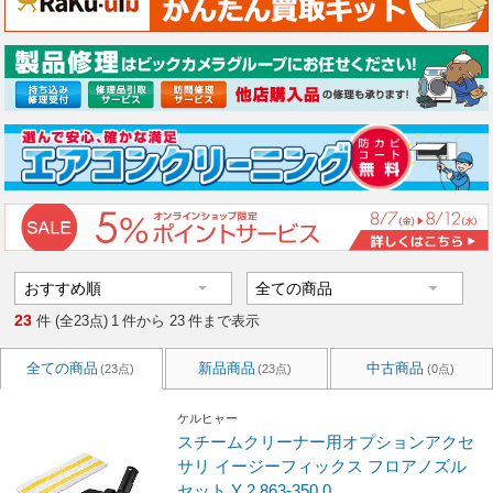
23
件 (全23点)
1
件から
23
件まで表示
全ての商品
新品商品
中古商品
(23点)
(23点)
(0点)
ケルヒャー
スチームクリーナー用オプションアクセ
サリ イージーフィックス フロアノズル
セット Y 2.863-350.0