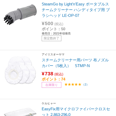
SteamGo by Light’n’Easy ポータブルス
チームクリーナー ハンディタイプ用 ブ
ラシヘッド LE-OP-07
¥500
(税込)
ポイント：50
発売日：2021年頃発売
限定数終了
アイリスオーヤマ
スチームクリーナー用パーツ 布ノズル
カバー（5枚入） STMP-N
¥738
(税込)
ポイント：74
（2）
在庫限り
ケルヒャー
EasyFix用マイクロファイバークロスセ
ット 2.863-296.0