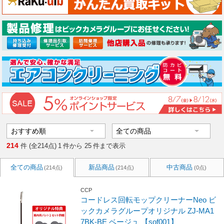
214
件 (全214点)
1
件から
25
件まで表示
全ての商品
新品商品
中古商品
(214点)
(214点)
(0点)
CCP
コードレス回転モップクリーナーNeo ビ
ックカメラグループオリジナル ZJ-MA1
7BK-BE ベージュ 【sof001】