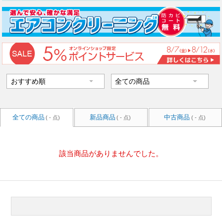
全ての商品
新品商品
中古商品
( - 点)
( - 点)
( - 点)
該当商品がありませんでした。