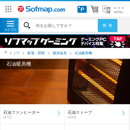
トップ
＞
家電・照明
＞
暖房器具
＞
石油暖房機
石油暖房機
石油ファンヒーター
石油ストーブ
(472)
(194)