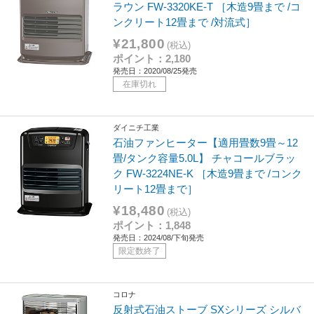
ラウン FW-3320KE-T ［木造9畳まで /コ
ンクリート12畳まで /対流式］
¥21,800
(税込)
ポイント：2,180
発売日：2020/08/25発売
在庫切れ
ダイニチ工業
石油ファンヒーター【適用畳数9畳～12
畳/タンク容量5.0L】 チャコールブラッ
ク FW-3224NE-K ［木造9畳まで /コンク
リート12畳まで］
¥18,480
(税込)
ポイント：1,848
発売日：2024/08/下旬発売
限定数終了
コロナ
反射式石油ストーブ SXシリーズ シルバ