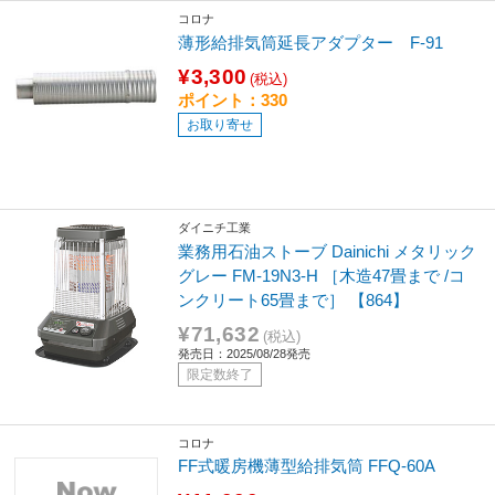
コロナ
薄形給排気筒延長アダプター F-91
¥3,300
(税込)
ポイント：330
お取り寄せ
ダイニチ工業
業務用石油ストーブ Dainichi メタリック
グレー FM-19N3-H ［木造47畳まで /コ
ンクリート65畳まで］ 【864】
¥71,632
(税込)
発売日：2025/08/28発売
限定数終了
コロナ
FF式暖房機薄型給排気筒 FFQ-60A