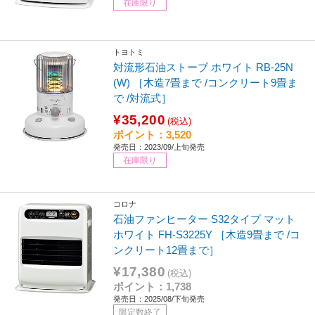
在庫限り
トヨトミ
対流形石油ストーブ ホワイト RB-25N
(W) ［木造7畳まで /コンクリート9畳ま
で /対流式］
¥35,200
(税込)
ポイント：3,520
発売日：2023/09/上旬発売
在庫限り
コロナ
石油ファンヒーター S32タイプ マット
ホワイト FH-S3225Y ［木造9畳まで /コ
ンクリート12畳まで］
¥17,380
(税込)
ポイント：1,738
発売日：2025/08/下旬発売
限定数終了