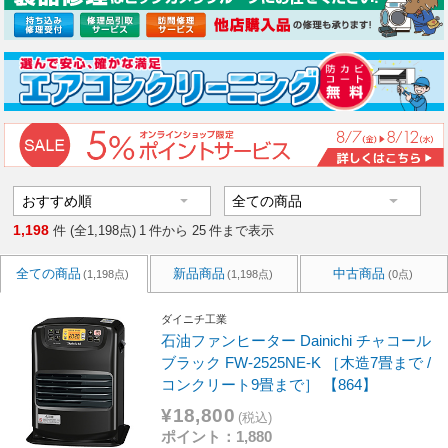
1,198
件 (全1,198点)
1
件から
25
件まで表示
全ての商品
新品商品
中古商品
(1,198点)
(1,198点)
(0点)
ダイニチ工業
石油ファンヒーター Dainichi チャコール
ブラック FW-2525NE-K ［木造7畳まで /
コンクリート9畳まで］ 【864】
¥18,800
(税込)
ポイント：1,880