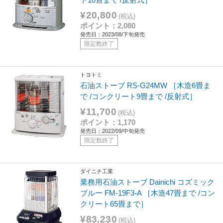
¥20,800
(税込)
ポイント：2,080
発売日：2023/08/下旬発売
限定数終了
トヨトミ
石油ストーブ RS-G24MW ［木造6畳ま
で /コンクリート9畳まで /反射式］
¥11,700
(税込)
ポイント：1,170
発売日：2022/09/中旬発売
限定数終了
ダイニチ工業
業務用石油ストーブ Dainichi コズミック
ブルー FM-19F3-A ［木造47畳まで /コン
クリート65畳まで］
¥83,230
(税込)