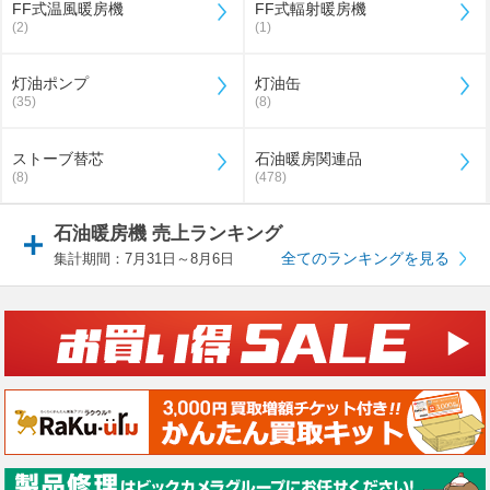
FF式温風暖房機
FF式輻射暖房機
(2)
(1)
灯油ポンプ
灯油缶
(35)
(8)
ストーブ替芯
石油暖房関連品
(8)
(478)
石油暖房機 売上ランキング
全てのランキングを見る
集計期間：7月31日～8月6日