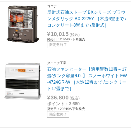
コロナ
反射式石油ストーブ BXシリーズ ブラウ
ンメタリック BX-2225Y ［木造6畳まで /
コンクリート8畳まで /反射式］
¥10,015
(税込)
発売日：2025/08/下旬発売
限定数終了
ダイニチ工業
石油ファンヒーター【適用畳数12畳～17
畳/タンク容量9.0L】 スノーホワイト FW
-4724GR-W ［木造12畳まで /コンクリー
ト17畳まで］
¥36,800
(税込)
ポイント：3,680
発売日：2024/08/下旬発売
限定数終了