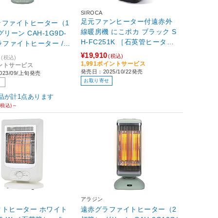
SIROCA
足元ファンヒーター付遠赤外
ラファイトヒーター（1
線暖房機 にこポカ ブラック S
H-FC251K ［石英管ヒーター
ラファイトヒーター /人
/人感センサー付き］
ーなし /首振り機能］
¥19,910
0
(税込)
(税込)
1,991ポイントサービス
イントサービス
発売日：2025/10/22発売
23/09/上旬発売
お取り寄せ
品が計1点あります
(税込)～
アラジン
ヒーター ホワイト
遠赤グラファイトヒーター（2