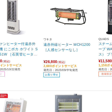
QUADS
ワキタ
ァンヒーター付遠赤外
スチー
遠赤外線ヒーター MCH1200
機 にこポカ ホワイト S
ーブ W
［人感センサーなし］
251W ［石英管ヒーター
ス） ブラ
センサー付き］
［人感セ
20
¥11,580
¥26,800
(税込)
(税込)
01】
2ポイントサービス
1,158
2,680ポイントサービス
025/10/22発売
発売日：20
発売日：2023/09/中旬発売
り
数量限定
お取り寄せ