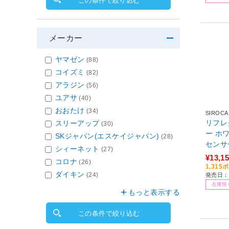
この条件で絞り込む
メーカー
ヤマゼン
(88)
コイズミ
(82)
アラジン
(56)
ユアサ
(40)
おおたけ
(34)
SIROCA
リフレ
スリーアップ
(30)
ー ホワ
SKジャパン(エスケイジャパン)
(28)
センサ
シィーネット
(27)
¥13,1
コロナ
(26)
1,31
ダイキン
(24)
発売日：2
在庫限
もっと表示する
この条件で絞り込む