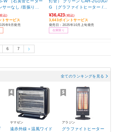
425-W ［石英管ヒーター
灯管） グリーン CAH-2G10G/
ンサーなし /首振り機
G ［グラファイトヒーター /人
of001】
感センサーなし /首振り機能］
¥36,423
(税込)
(税込)
イントサービス
3,643ポイントサービス
025年9月発売
発売日：2025年10月上旬発売
在庫限り
6
7
全てのランキングを見る
ヤマゼン
アラジン
付
遠赤外線＋温風ワイド
グラファイトヒーター