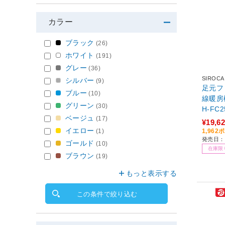
カラー
ブラック
(26)
ホワイト
(191)
グレー
(36)
SIROCA
シルバー
(9)
足元フ
ブルー
(10)
線暖房
グリーン
(30)
H-FC
ベージュ
(17)
/人感
¥19,6
イエロー
1,96
(1)
発売日：2
ゴールド
(10)
在庫限
ブラウン
(19)
もっと表示する
この条件で絞り込む