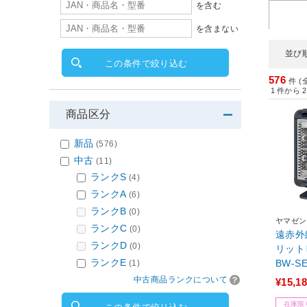
を含む
を含まない
並び
この条件で絞り込む
576
件 (
1
件から
2
商品区分
新品
(576)
中古
(11)
ランクS
(4)
ランクA
(6)
ランクB
(0)
ヤマゼン
ランクC
(0)
遠赤外
ランクD
(0)
リットヒ
ランクE
BW-S
(1)
ター］ 
中古商品ランクについて
¥15,1
在庫限