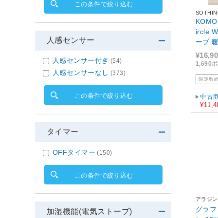
この条件で絞り込む
SOTHI
KOM
ircl
人感センサー
ーブ 
360
¥16,9
人感センサー付き
(54)
転倒オフ 安全
1,69
人感センサーなし
ンヒータ
(373)
限定数
コット 
この条件で絞り込む
中古
¥11,4
タイマー
OFFタイマー
(150)
この条件で絞り込む
アラジン
グラファ
加湿機能(電気ストーブ)