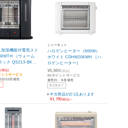
シィーネット
ム加湿機能付電気スト
ハロゲンヒーター（800W）
ARMTH （ウォーム
ホワイト CDHM206WH ［ハ
ック QS213-BK
ロゲンヒーター］
ンサー付き］ 【sof0
¥5,980
(税込)
(税込)
ポイントサービス
60ポイントサービス
22/10月発売
発売日：今冬発売
限定数終了
中古商品が計1点あります
¥1,780
(税込)～