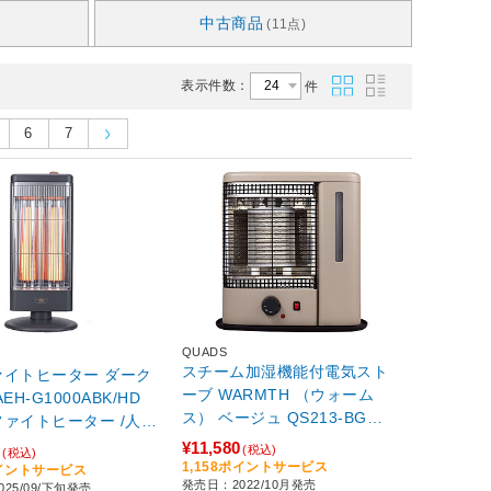
中古商品
(11点)
表示件数：
件
6
7
QUADS
スチーム加湿機能付電気スト
トヒーター ダーク
ーブ WARMTH （ウォーム
EH-G1000ABK/HD
ス） ベージュ QS213-BG
ァイトヒーター /人感
［人感センサーなし］ 【sof0
なし /首振り機能］
¥11,580
0
(税込)
(税込)
01】
1,158ポイントサービス
ポイントサービス
発売日：2022/10月発売
25/09/下旬発売