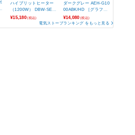
ポ
ハイブリットヒーター
ダークグレー AEH-G10
51
（1200W） DBW-SEJ1
00ABK/HD ［グラファ
2-AB ［シーズヒータ
イトヒーター /人感セン
¥15,180
¥14,080
(税込)
(税込)
ー］ 【864】
サーなし /首振り機能］
電気ストーブランキング をもっと見る