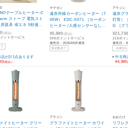
NG
ヤマゼン
アラジン
ONOテーブルヒーター-C
遠赤外線カーボンヒーター（7
遠赤グ
e Warm ストーブ 電気スト
00W） EDC-X071 ［カーボン
灯管） グリーン CAH-1G9D-
暖房器具 省エネ 5秒速暖
ヒーター /人感センサーなし /
G ［グ
°暖房 電気ヒーター 小型
首振り機能］
感センサ
00
¥5,980
¥21,73
(税込)
(税込)
 セラミックファ
0ポイントサービス
598ポイントサービス
218ポ
ー ファンヒー アプリ
発売日：2025/09月発売
発売日：20
終了
KMN-H24W1-JP
限定数終了
在庫切れ
商品が計1点あります
中古商
80
¥4,980
(税込)～
アラジン
おおたけ
イトヒーター グリー
グラファイトヒーター ホワイ
リフレクト