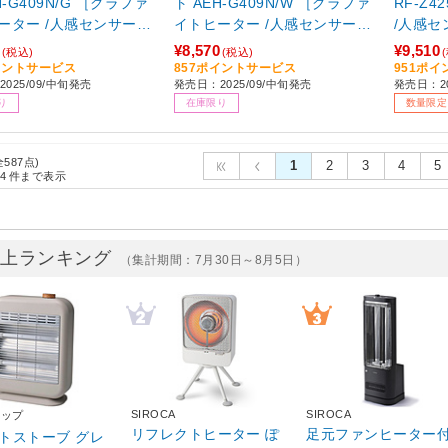
H-G409N/G ［グラファ
ト AEH-G409N/W ［グラファ
RF-Z
ーター /人感センサーな
イトヒーター /人感センサーな
/人感セ
し］
能］ 【s
¥8,570
¥9,510
(税込)
(税込)
イントサービス
857ポイントサービス
951ポ
025/09/中旬発売
発売日：2025/09/中旬発売
発売日：2
り
在庫限り
数量限定
全587点)
1
2
3
4
5
4
件まで表示
売上ランキング
（集計期間：7月30日～8月5日）
SIROCA
SIROCA
アップ
リフレクトヒーター ぽ
足元ファンヒーター
ストーブ グレ