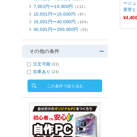
ージュ 
7,001円〜10,000円
（112）
英管ヒ
10,001円〜15,000円
（97）
サーな
¥4,40
15,001円〜40,000円
（104）
40,001円〜290,000円
（35）
その他の条件
注文可能
(31)
在庫あり
(24)
この条件で絞り込む