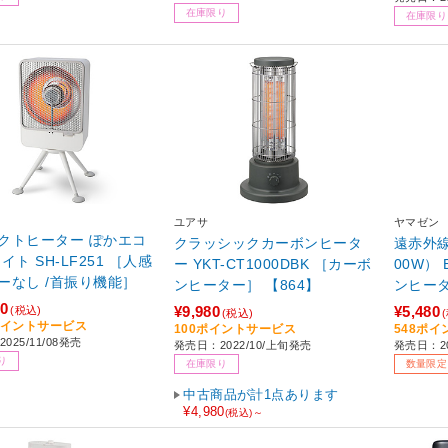
在庫限り
在庫限り
ユアサ
ヤマゼン
クトヒーター ぽかエコ
クラッシックカーボンヒータ
遠赤外
イト SH-LF251 ［人感
ー YKT-CT1000DBK ［カーボ
00W） EDCT-M051 ［カーボ
ーなし /首振り機能］
ンヒーター］ 【864】
ンヒータ
し］ 【s
50
¥9,980
¥5,480
(税込)
(税込)
5ポイントサービス
100ポイントサービス
548ポ
025/11/08発売
発売日：2022/10/上旬発売
発売日：20
り
在庫限り
数量限定
中古商品が計1点あります
¥4,980
(税込)～