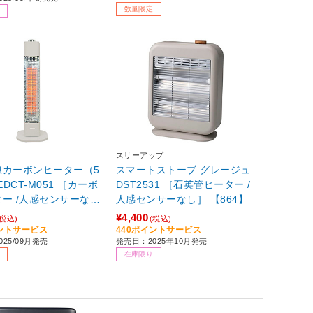
数量限定
スリーアップ
線カーボンヒーター（5
スマートストーブ グレージュ
DST2531 ［石英管ヒーター /
ー /人感センサーな
人感センサーなし］ 【864】
of001】
¥4,400
(税込)
(税込)
イントサービス
440ポイントサービス
25/09月発売
発売日：2025年10月発売
在庫限り