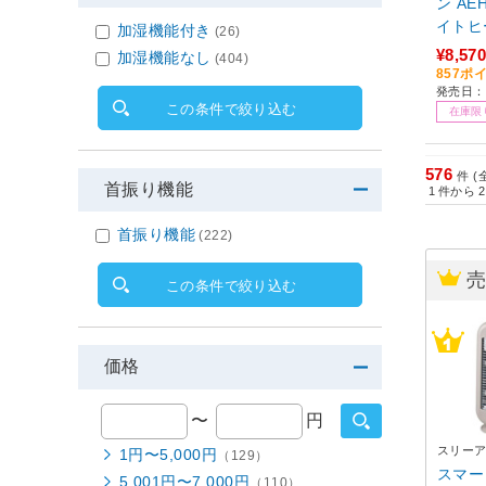
ン AE
イトヒ
加湿機能付き
(26)
し］
¥8,570
加湿機能なし
(404)
857ポ
発売日：2
この条件で絞り込む
在庫限
576
件 (
首振り機能
1
件から
2
首振り機能
(222)
この条件で絞り込む
価格
〜
円
スリー
1円〜5,000円
（129）
スマート
5,001円〜7,000円
（110）