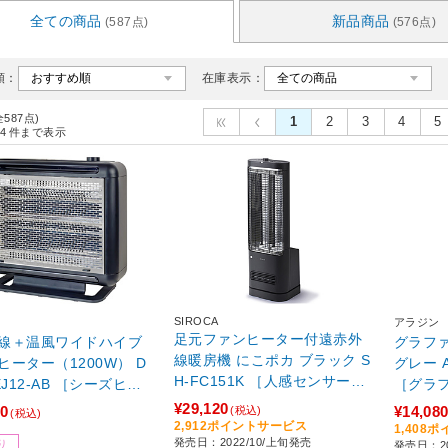
全ての商品
新品商品
(587点)
(576点)
順：
在庫表示：
全587点)
1
2
3
4
5
4
件まで表示
SIROCA
アラジン
足元ファンヒーター付遠赤外
線＋温風ワイドハイブ
グラファイ
線暖房機 にこポカ ブラック S
ーター（1200W） D
グレー A
H-FC151K ［人感センサー付
EJ12-AB ［シーズヒー
［グラフ
き］ 【864】
【864】
センサー
¥29,120
80
¥14,08
(税込)
(税込)
2,912ポイントサービス
1,408
発売日：2022/10/上旬発売
り
発売日：20