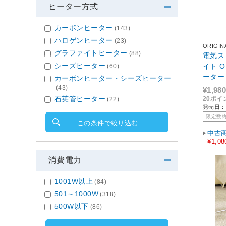
ヒーター方式
カーボンヒーター
(143)
ハロゲンヒーター
(23)
ORIGIN
グラファイトヒーター
(88)
電気スト
シーズヒーター
イト O
(60)
ーター
カーボンヒーター・シーズヒーター
(43)
¥1,980
石英管ヒーター
20ポイ
(22)
発売日：2
限定数
この条件で絞り込む
中古
¥1,08
消費電力
1001W以上
(84)
501～1000W
(318)
500W以下
(86)