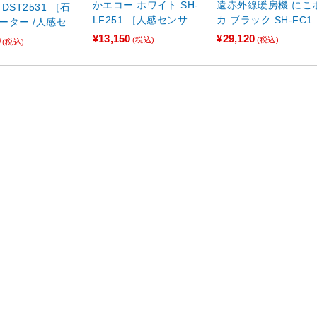
かエコー ホワイト SH-
遠赤外線暖房機 にこ
DST2531 ［石
LF251 ［人感センサー
カ ブラック SH-FC1
ーター /人感セン
なし /首振り機能］
K ［人感センサー付
し］ 【864】
¥13,150
¥29,120
0
(税込)
(税込)
(税込)
き］ 【864】