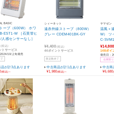
AL BASIC
シィーネット
ヤマゼン
ーブ（600W） ホワ
遠赤外線ストーブ（800W）
温風＋遠
B-EST1-W ［石英管ヒ
グレー CDEM401BK-GY
W） ツイ
 /人感センサーなし］
C-SV
ー・シー
¥4,400
¥14,80
(税込)
(税込)
サーなし
ントサービス
44ポイントサービス
148ポ
024/10/上旬発売
発売日：20
終了
限定数終了
在庫限り
商品が計3点あります
中古商品が計1点あります
中古商
0
¥1,980
¥6,680
(税込)～
(税込)～