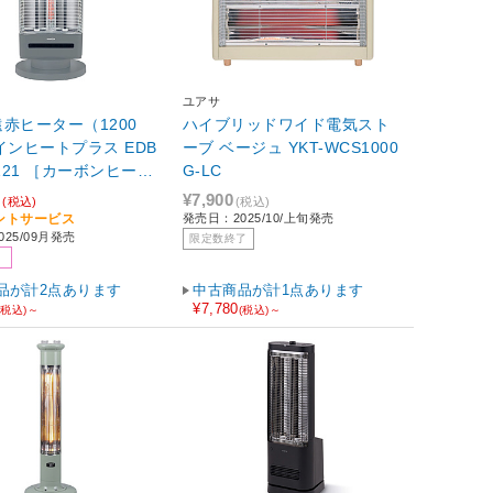
ユアサ
赤ヒーター（1200
ハイブリッドワイド電気スト
ンヒートプラス EDB
ーブ ベージュ YKT-WCS1000
M121 ［カーボンヒータ
G-LC
ズヒーター /人感セン
0
¥7,900
(税込)
(税込)
 /首振り機能］
イントサービス
発売日：2025/10/上旬発売
25/09月発売
限定数終了
品が計2点あります
中古商品が計1点あります
¥7,780
(税込)～
(税込)～