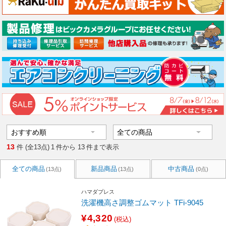
13
件 (全13点)
1
件から
13
件まで表示
全ての商品
新品商品
中古商品
(13点)
(13点)
(0点)
ハマダプレス
洗濯機高さ調整ゴムマット TFi-9045
¥4,320
(税込)