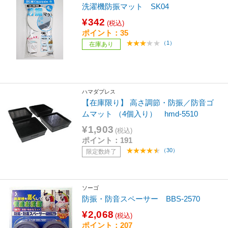
洗濯機防振マット SK04
¥342
(税込)
ポイント：35
（1）
在庫あり
ハマダプレス
【在庫限り】 高さ調節・防振／防音ゴ
ムマット （4個入り） hmd-5510
¥1,903
(税込)
ポイント：191
（30）
限定数終了
ソーゴ
防振・防音スペーサー BBS-2570
¥2,068
(税込)
ポイント：207