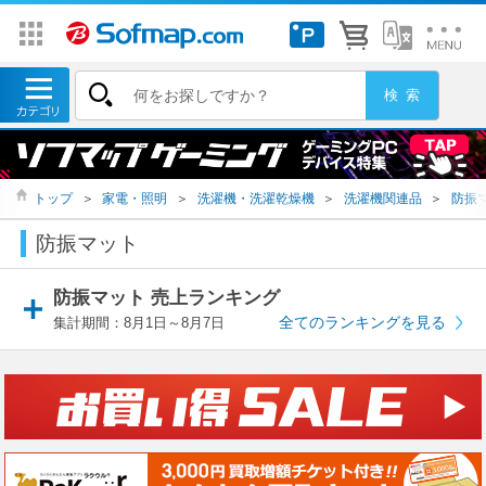
トップ
＞
家電・照明
＞
洗濯機・洗濯乾燥機
＞
洗濯機関連品
＞
防振
防振マット
防振マット 売上ランキング
全てのランキングを見る
集計期間：8月1日～8月7日