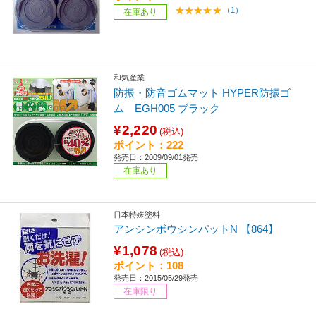
（1）
在庫あり
和気産業
防振・防音ゴムマット HYPER防振ゴ
ム EGH005 ブラック
¥2,220
(税込)
ポイント：222
発売日：2009/09/01発売
在庫あり
日本特殊塗料
アンシンボウシンパットN 【864】
¥1,078
(税込)
ポイント：108
発売日：2015/05/29発売
在庫限り