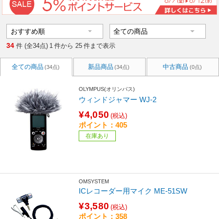
34
件 (全34点)
1
件から
25
件まで表示
全ての商品
新品商品
中古商品
(34点)
(34点)
(0点)
OLYMPUS(オリンパス)
ウィンドジャマー WJ-2
¥4,050
(税込)
ポイント：405
在庫あり
OMSYSTEM
ICレコーダー用マイク ME-51SW
¥3,580
(税込)
ポイント：358